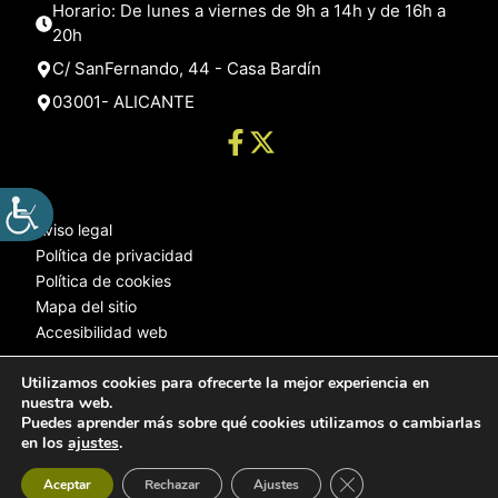
Horario: De lunes a viernes de 9h a 14h y de 16h a
20h
C/ SanFernando, 44 - Casa Bardín
03001- ALICANTE
Aviso legal
Política de privacidad
Política de cookies
Mapa del sitio
Accesibilidad web
Utilizamos cookies para ofrecerte la mejor experiencia en
nuestra web.
© 2025 Web desarrollada por el Servicio de Informática de Diputación
Puedes aprender más sobre qué cookies utilizamos o cambiarlas
de Alicante
en los
ajustes
.
Cerrar el banner de 
Aceptar
Rechazar
Ajustes