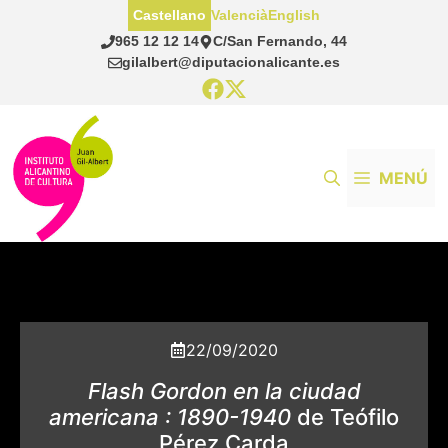
Saltar
Castellano
Valencià
English
al
965 12 12 14
C/San Fernando, 44
contenido
gilalbert@diputacionalicante.es
MENÚ
22/09/2020
Flash Gordon en la ciudad
americana : 1890-1940
de Teófilo
Pérez Carda