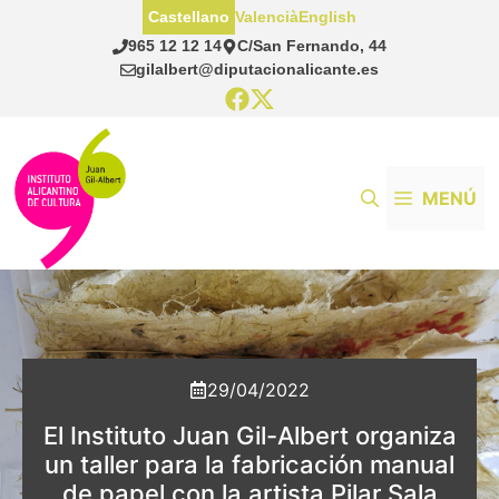
Saltar
Castellano
Valencià
English
al
965 12 12 14
C/San Fernando, 44
contenido
gilalbert@diputacionalicante.es
MENÚ
29/04/2022
El Instituto Juan Gil-Albert organiza
un taller para la fabricación manual
de papel con la artista Pilar Sala