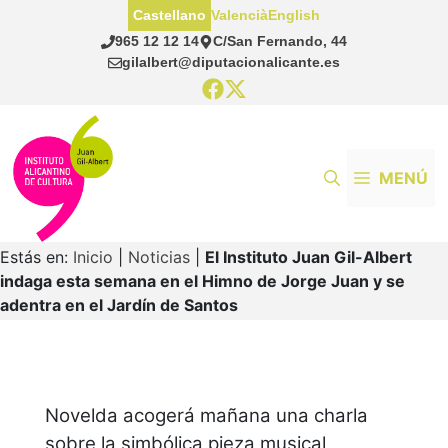
Saltar
Castellano
Valencià
English
al
965 12 12 14
C/San Fernando, 44
contenido
gilalbert@diputacionalicante.es
MENÚ
Estás en:
Inicio
|
Noticias
|
El Instituto Juan Gil-Albert
indaga esta semana en el Himno de Jorge Juan y se
adentra en el Jardín de Santos
Novelda acogerá mañana una charla
sobre la simbólica pieza musical,