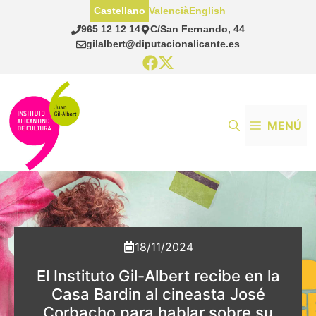
Saltar
Castellano
Valencià
English
al
965 12 12 14
C/San Fernando, 44
contenido
gilalbert@diputacionalicante.es
MENÚ
18/11/2024
El Instituto Gil-Albert recibe en la
Casa Bardin al cineasta José
Corbacho para hablar sobre su