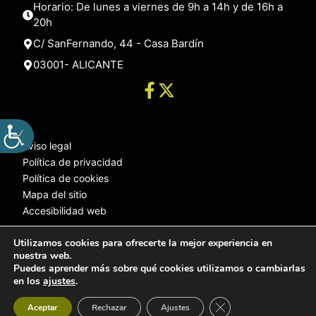
Horario: De lunes a viernes de 9h a 14h y de 16h a
20h
C/ SanFernando, 44 - Casa Bardín
03001- ALICANTE
Aviso legal
Política de privacidad
Política de cookies
Mapa del sitio
Accesibilidad web
Utilizamos cookies para ofrecerte la mejor experiencia en
nuestra web.
© 2025 Web desarrollada por el Servicio de Informática de Diputación
Puedes aprender más sobre qué cookies utilizamos o cambiarlas
de Alicante
en los
ajustes
.
Cerrar el banner de 
Aceptar
Rechazar
Ajustes