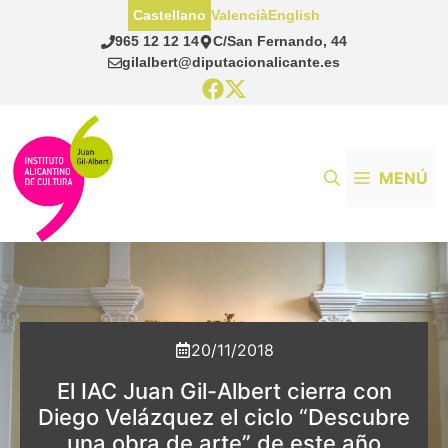
Saltar
Castellano
Valencià
English
al
965 12 12 14
C/San Fernando, 44
contenido
gilalbert@diputacionalicante.es
MENÚ
20/11/2018
El IAC Juan Gil-Albert cierra con
Diego Velázquez el ciclo “Descubre
una obra de arte” de este año