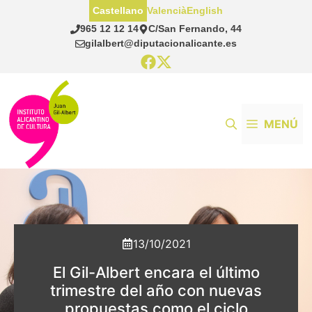
Saltar
Castellano
Valencià
English
al
965 12 12 14
C/San Fernando, 44
contenido
gilalbert@diputacionalicante.es
MENÚ
13/10/2021
El Gil-Albert encara el último
trimestre del año con nuevas
propuestas como el ciclo