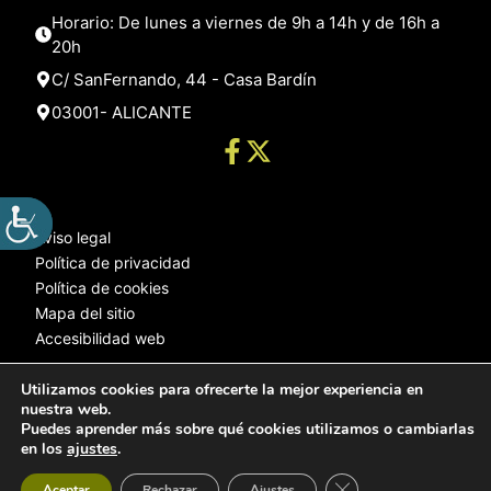
Horario: De lunes a viernes de 9h a 14h y de 16h a
20h
C/ SanFernando, 44 - Casa Bardín
03001- ALICANTE
Aviso legal
Política de privacidad
Política de cookies
Mapa del sitio
Accesibilidad web
Utilizamos cookies para ofrecerte la mejor experiencia en
nuestra web.
© 2025 Web desarrollada por el Servicio de Informática de Diputación
Puedes aprender más sobre qué cookies utilizamos o cambiarlas
de Alicante
en los
ajustes
.
Cerrar el banner de 
Aceptar
Rechazar
Ajustes