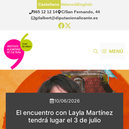
Saltar
Castellano
Valencià
English
al
965 12 12 14
C/San Fernando, 44
contenido
gilalbert@diputacionalicante.es
MENÚ
10/06/2026
El encuentro con Layla Martínez
tendrá lugar el 3 de julio