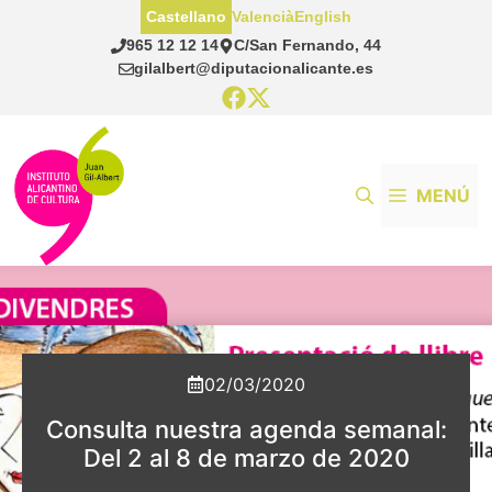
Saltar
Castellano
Valencià
English
al
965 12 12 14
C/San Fernando, 44
contenido
gilalbert@diputacionalicante.es
MENÚ
02/03/2020
Consulta nuestra agenda semanal:
Del 2 al 8 de marzo de 2020