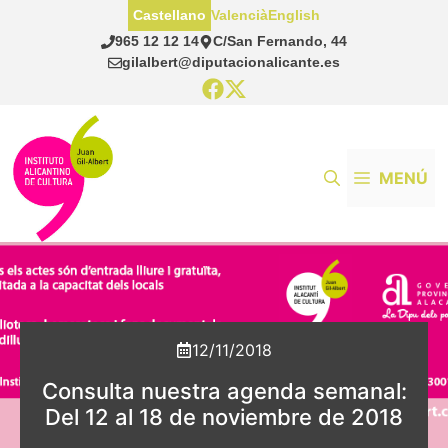
Saltar
Castellano
Valencià
English
al
965 12 12 14
C/San Fernando, 44
contenido
gilalbert@diputacionalicante.es
MENÚ
12/11/2018
Consulta nuestra agenda semanal:
Del 12 al 18 de noviembre de 2018