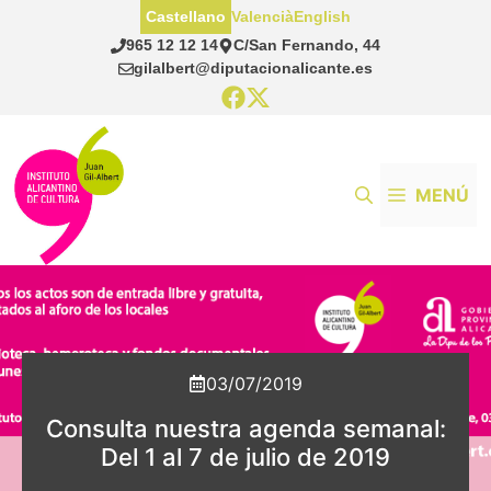
Saltar
Castellano
Valencià
English
al
965 12 12 14
C/San Fernando, 44
contenido
gilalbert@diputacionalicante.es
MENÚ
03/07/2019
Consulta nuestra agenda semanal:
Del 1 al 7 de julio de 2019