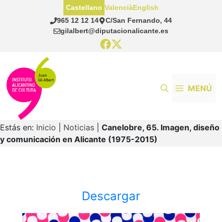
Saltar
Castellano
Valencià
English
al
965 12 12 14
C/San Fernando, 44
contenido
gilalbert@diputacionalicante.es
MENÚ
Estás en:
Inicio
|
Noticias
|
Canelobre, 65. Imagen, diseño
y comunicación en Alicante (1975-2015)
Descargar