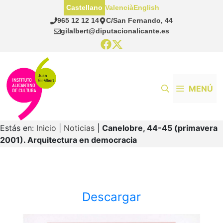
Saltar
Castellano
Valencià
English
al
965 12 12 14
C/San Fernando, 44
contenido
gilalbert@diputacionalicante.es
MENÚ
Estás en:
Inicio
|
Noticias
|
Canelobre, 44-45 (primavera
2001). Arquitectura en democracia
Descargar