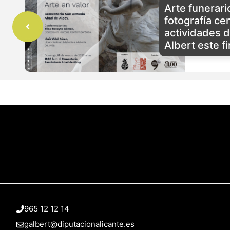
Arte funerario
fotografía ce
actividades de
Albert este f
965 12 12 14
galbert@diputacionalicante.es