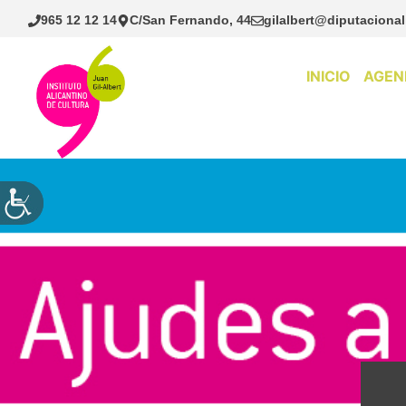
Saltar
965 12 12 14
C/San Fernando, 44
gilalbert@diputacional
al
contenido
INICIO
AGEN