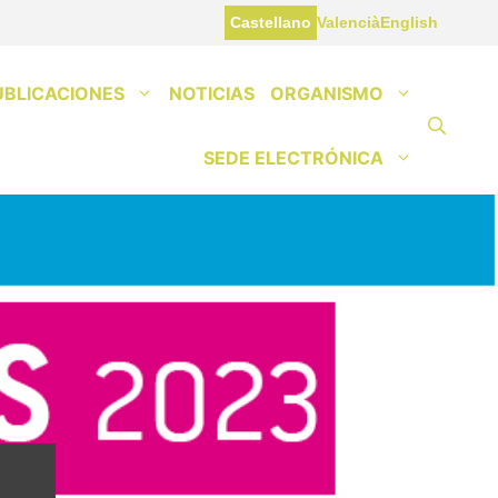
Castellano
Valencià
English
UBLICACIONES
NOTICIAS
ORGANISMO
SEDE ELECTRÓNICA