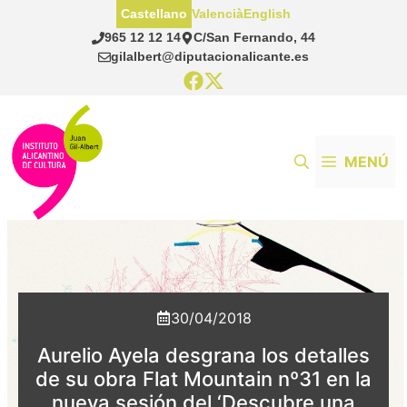
Saltar
Castellano
Valencià
English
al
965 12 12 14
C/San Fernando, 44
contenido
gilalbert@diputacionalicante.es
MENÚ
30/04/2018
Aurelio Ayela desgrana los detalles
de su obra Flat Mountain nº31 en la
nueva sesión del ‘Descubre una