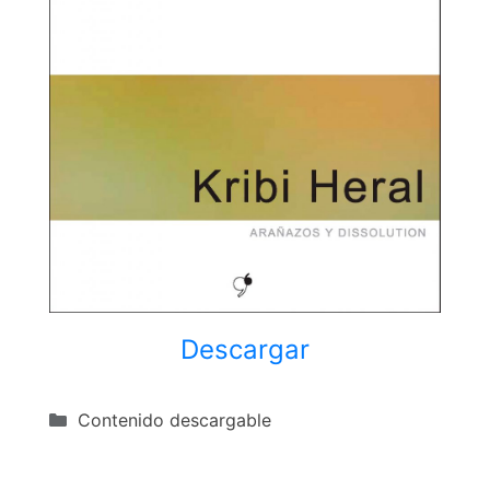
Descargar
Categorías
Contenido descargable