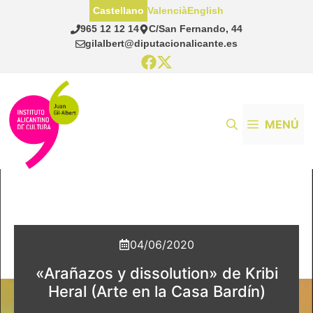
Saltar
Castellano
Valencià
English
al
965 12 12 14
C/San Fernando, 44
contenido
gilalbert@diputacionalicante.es
MENÚ
04/06/2020
«Arañazos y dissolution» de Kribi
Heral (Arte en la Casa Bardín)