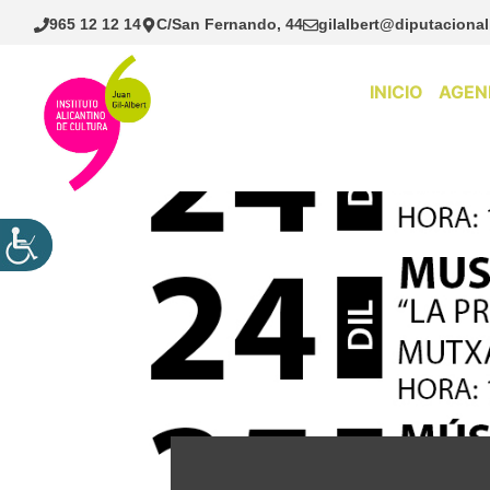
Saltar
965 12 12 14
C/San Fernando, 44
gilalbert@diputacional
al
contenido
INICIO
AGEN