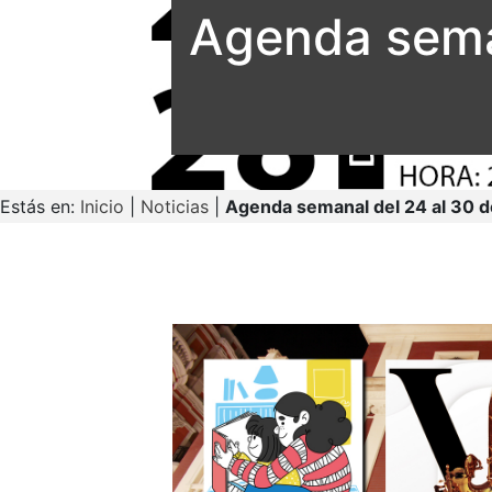
Agenda sema
Estás en:
Inicio
|
Noticias
|
Agenda semanal del 24 al 30 