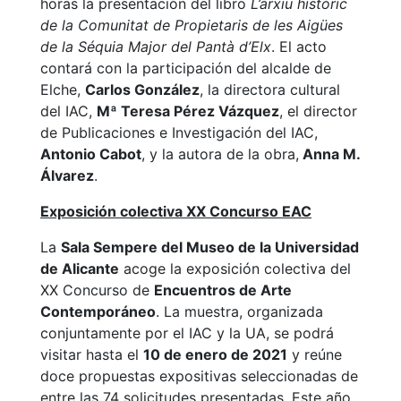
horas la presentación del libro
L’arxiu históric
de la Comunitat de Propietaris de les Aigües
de la Séquia Major del Pantà d’Elx
. El acto
contará con la participación del alcalde de
Elche,
Carlos González
, la directora cultural
del IAC,
Mª Teresa Pérez Vázquez
, el director
de Publicaciones e Investigación del IAC,
Antonio Cabot
, y la autora de la obra,
Anna M.
Álvarez
.
Exposición colectiva XX Concurso EAC
La
Sala Sempere del Museo de la Universidad
de Alicante
acoge la exposición colectiva del
XX Concurso de
Encuentros de Arte
Contemporáneo
. La muestra, organizada
conjuntamente por el IAC y la UA, se podrá
visitar hasta el
10 de enero de 2021
y reúne
doce propuestas expositivas seleccionadas de
entre las 74 solicitudes presentadas. Este año,