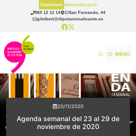
Saltar
Castellano
Valencià
English
al
965 12 12 14
C/San Fernando, 44
contenido
gilalbert@diputacionalicante.es
MENÚ
20/11/2020
Agenda semanal del 23 al 29 de
noviembre de 2020