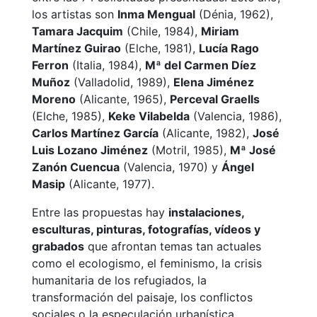
los artistas son
Inma Mengual
(Dénia, 1962),
Tamara Jacquim
(Chile, 1984),
Miriam
Martínez Guirao
(Elche, 1981),
Lucía Rago
Ferron
(Italia, 1984),
Mª del Carmen Díez
Muñoz
(Valladolid, 1989),
Elena Jiménez
Moreno
(Alicante, 1965),
Perceval Graells
(Elche, 1985),
Keke Vilabelda
(Valencia, 1986),
Carlos Martínez García
(Alicante, 1982),
José
Luis Lozano Jiménez
(Motril, 1985),
Mª José
Zanón Cuencua
(Valencia, 1970) y
Ángel
Masip
(Alicante, 1977).
Entre las propuestas hay
instalaciones,
esculturas, pinturas, fotografías, vídeos y
grabados
que afrontan temas tan actuales
como el ecologismo, el feminismo, la crisis
humanitaria de los refugiados, la
transformación del paisaje, los conflictos
sociales o la especulación urbanística.