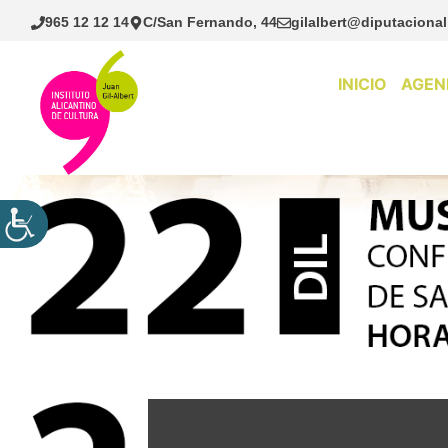
Saltar
965 12 12 14
C/San Fernando, 44
gilalbert@diputacional
al
contenido
INICIO
AGEN