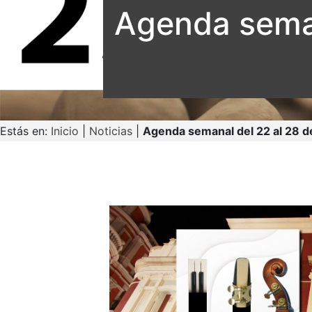
Agenda seman
Estás en:
Inicio
|
Noticias
|
Agenda semanal del 22 al 28 