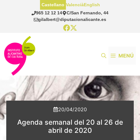
Saltar
Castellano
Valencià
English
al
965 12 12 14
C/San Fernando, 44
contenido
gilalbert@diputacionalicante.es
MENÚ
20/04/2020
Agenda semanal del 20 al 26 de
abril de 2020