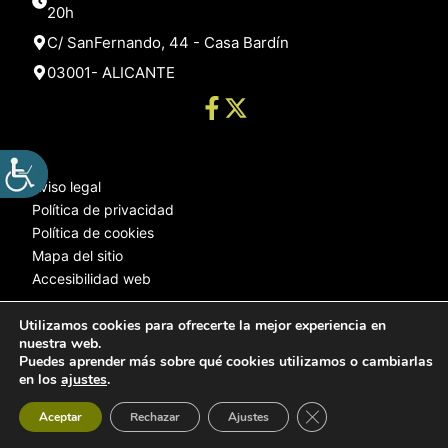
20h
C/ SanFernando, 44 - Casa Bardín
03001- ALICANTE
Aviso legal
Política de privacidad
Política de cookies
Mapa del sitio
Accesibilidad web
Utilizamos cookies para ofrecerte la mejor experiencia en
nuestra web.
© 2025 Web desarrollada por el Servicio de Informática de Diputación
Puedes aprender más sobre qué cookies utilizamos o cambiarlas
de Alicante
en los
ajustes
.
Cerrar el banner de 
Aceptar
Rechazar
Ajustes