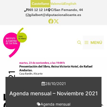
Saltar
Castellano
Valencià
English
al
965 12 12 14
C/San Fernando, 44
contenido
gilalbert@diputacionalicante.es
MENÚ
28/10/2021
Agenda mensual – Noviembre 2021
Agenda mensual