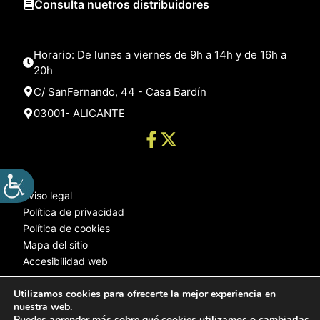
Consulta nuetros distribuidores
Horario: De lunes a viernes de 9h a 14h y de 16h a
20h
C/ SanFernando, 44 - Casa Bardín
03001- ALICANTE
Aviso legal
Política de privacidad
Política de cookies
Mapa del sitio
Accesibilidad web
Utilizamos cookies para ofrecerte la mejor experiencia en
nuestra web.
© 2025 Web desarrollada por el Servicio de Informática de Diputación
Puedes aprender más sobre qué cookies utilizamos o cambiarlas