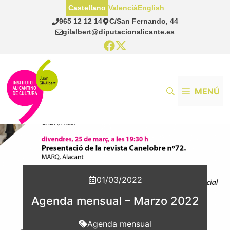
Saltar
Castellano
Valencià
English
al
965 12 12 14
C/San Fernando, 44
contenido
gilalbert@diputacionalicante.es
MENÚ
01/03/2022
Agenda mensual – Marzo 2022
Agenda mensual