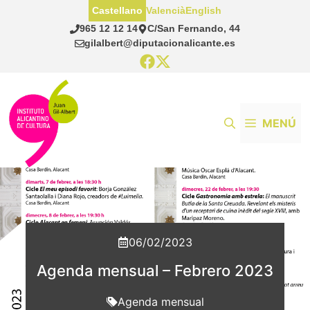
Saltar
Castellano
Valencià
English
al
965 12 12 14
C/San Fernando, 44
contenido
gilalbert@diputacionalicante.es
MENÚ
06/02/2023
Agenda mensual – Febrero 2023
Agenda mensual