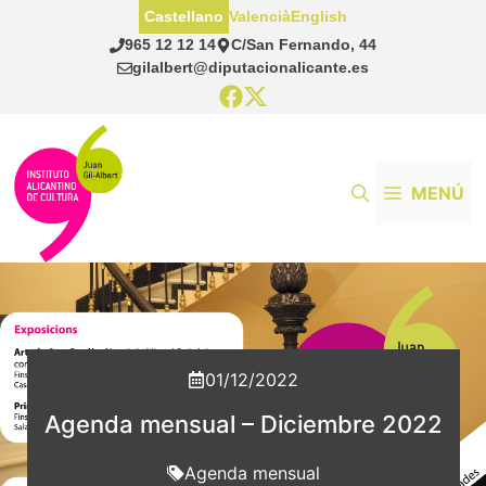
Saltar
Castellano
Valencià
English
al
965 12 12 14
C/San Fernando, 44
contenido
gilalbert@diputacionalicante.es
MENÚ
01/12/2022
Agenda mensual – Diciembre 2022
Agenda mensual