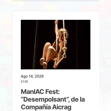
Ago 14, 2026
A
21:30
21
ManIAC Fest:
a
“Desempolsant”, de la
Compañía Aicrag