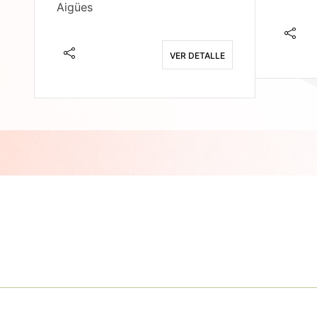
Aigües
E
VER DETALLE