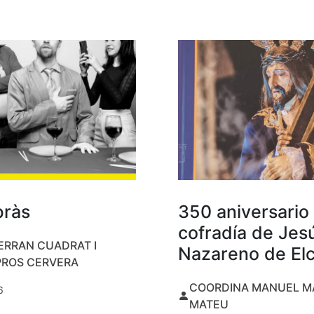
bràs
350 aniversario 
cofradía de Jes
ERRAN CUADRAT I
Nazareno de El
PROS CERVERA
COORDINA MANUEL M
6
MATEU