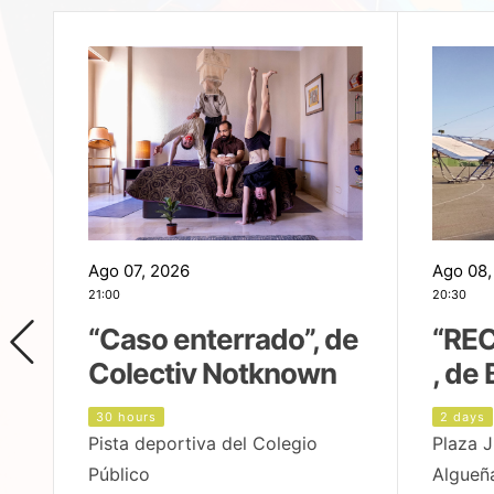
Ago 07, 2026
Ago 08,
21:00
20:30
,
“Caso enterrado”, de
“REC
Colectiv Notknown
, de 
30 hours
2 days
Pista deportiva del Colegio
Plaza J
Público
Algueñ