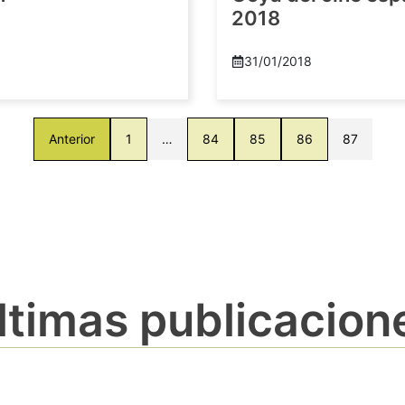
2018
8
31/01/2018
Anterior
1
…
84
85
86
87
ltimas publicacion