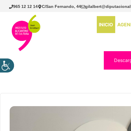
Saltar
965 12 12 14
C/San Fernando, 44
gilalbert@diputacional
al
contenido
INICIO
AGEN
Descar