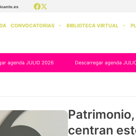
icante.es
DA
CONVOCATORIAS
BIBLIOTECA VIRTUAL
P
gar agenda JULIO 2026
Descarregar agenda JULI
Patrimonio, 
centran est