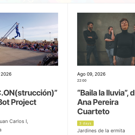
 2026
Ago 09, 2026
22:00
.ON(strucción)”
“Baila la lluvia”, 
Bot Project
Ana Pereira
Cuarteto
uan Carlos I,
3 days
a
Jardines de la ermita