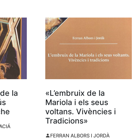
de la
«L’embruix de la
ús
Mariola i els seus
che
voltans. Vivències i
Tradicions»
ACIÁ
FERRAN ALBORS I JORDÀ