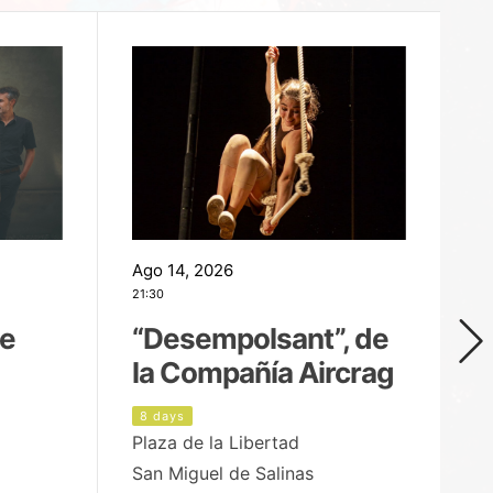
Ago 14, 2026
Ag
21:30
21
de
“Desempolsant”, de
“
la Compañía Aircrag
D
8 days
9
Plaza de la Libertad
pa
San Miguel de Salinas
X