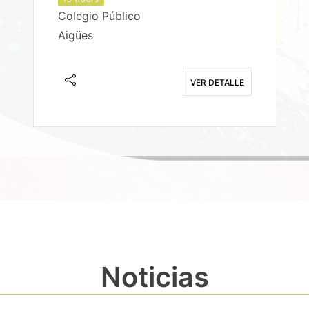
Colegio Público
Aigües
E
VER DETALLE
Noticias