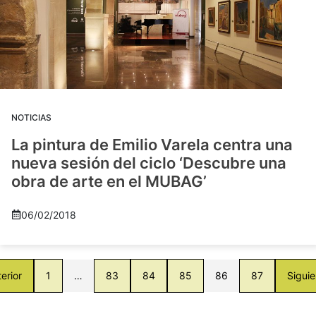
NOTICIAS
La pintura de Emilio Varela centra una
nueva sesión del ciclo ‘Descubre una
obra de arte en el MUBAG’
06/02/2018
erior
1
…
83
84
85
86
87
Siguie