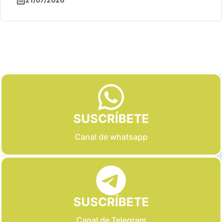
Slide 2 of 6
SUSCRÍBETE
Canal de whatsapp
SUSCRÍBETE
Canal de Telegram