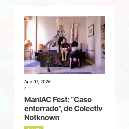
Ago 07, 2026
A
21:00
2
ManIAC Fest: “Caso
a
enterrado”, de Colectiv
Notknown
n
15 hours