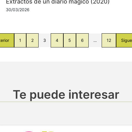
Extractos de un diario mágico (2020)
30/03/2026
erior
1
2
3
4
5
6
…
12
Sigue
Te puede interesar