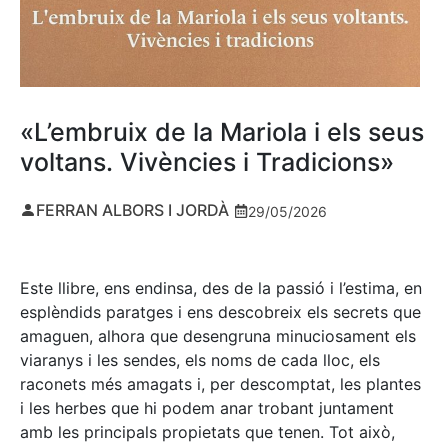
«L’embruix de la Mariola i els seus
voltans. Vivències i Tradicions»
FERRAN ALBORS I JORDÀ
29/05/2026
Este llibre, ens endinsa, des de la passió i l’estima, en
esplèndids paratges i ens descobreix els secrets que
amaguen, alhora que desengruna minuciosament els
viaranys i les sendes, els noms de cada lloc, els
raconets més amagats i, per descomptat, les plantes
i les herbes que hi podem anar trobant juntament
amb les principals propietats que tenen. Tot això,