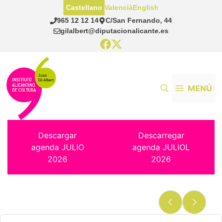
Saltar
Castellano
Valencià
English
al
965 12 12 14
C/San Fernando, 44
contenido
gilalbert@diputacionalicante.es
MENÚ
Descargar
Descarregar
agenda JULIO
agenda JULIOL
2026
2026