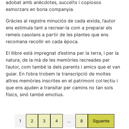
adobat amb anècdotes, succeïts i copiosos
esmorzars en bona companyia.
Gràcies al registre minuciós de cada eixida, l’autor
ens estimula tant a recrear-la com a preparar els
remeis casolans a partir de les plantes que ens
recomana recollir en cada època.
El llibre està impregnat d’estima per la terra, i per la
natura, de la mà de les memòries recreades per
l’autor, com també la dels parents i amics que el van
guiar. En l’obra trobem la transcripció de moltes
altres memòries inscrites en el patrimoni col·lectiu i
que ens ajuden a transitar per camins no tan sols
físics, sinó també emotius.
1
2
3
4
…
8
Siguente