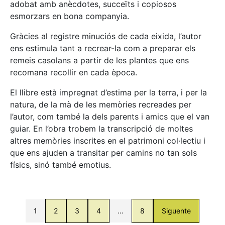
adobat amb anècdotes, succeïts i copiosos
esmorzars en bona companyia.
Gràcies al registre minuciós de cada eixida, l’autor
ens estimula tant a recrear-la com a preparar els
remeis casolans a partir de les plantes que ens
recomana recollir en cada època.
El llibre està impregnat d’estima per la terra, i per la
natura, de la mà de les memòries recreades per
l’autor, com també la dels parents i amics que el van
guiar. En l’obra trobem la transcripció de moltes
altres memòries inscrites en el patrimoni col·lectiu i
que ens ajuden a transitar per camins no tan sols
físics, sinó també emotius.
1
2
3
4
…
8
Siguente