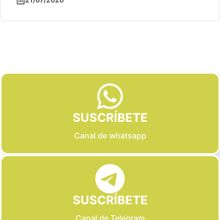
Slide 2 of 6
SUSCRÍBETE
Canal de whatsapp
SUSCRÍBETE
Canal de Telegram