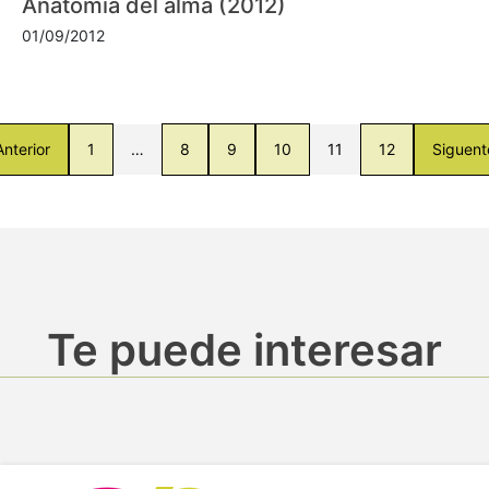
Anatomía del alma (2012)
01/09/2012
Anterior
1
…
8
9
10
11
12
Siguent
Te puede interesar