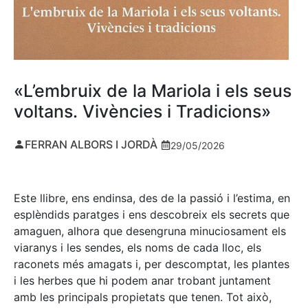
«L’embruix de la Mariola i els seus
voltans. Vivències i Tradicions»
FERRAN ALBORS I JORDÀ
29/05/2026
Este llibre, ens endinsa, des de la passió i l’estima, en
esplèndids paratges i ens descobreix els secrets que
amaguen, alhora que desengruna minuciosament els
viaranys i les sendes, els noms de cada lloc, els
raconets més amagats i, per descomptat, les plantes
i les herbes que hi podem anar trobant juntament
amb les principals propietats que tenen. Tot això,