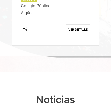
Colegio Público
Aigües
E
VER DETALLE
Noticias