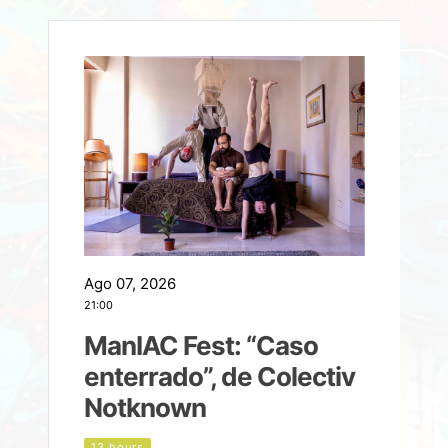
Ago 07, 2026
A
21:00
2
ManIAC Fest: “Caso
a
enterrado”, de Colectiv
Notknown
n
13 hours