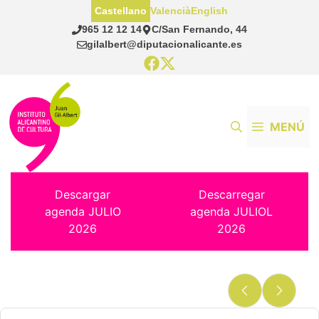
Saltar
Castellano
Valencià
English
al
965 12 12 14
C/San Fernando, 44
contenido
gilalbert@diputacionalicante.es
MENÚ
Descargar
Descarregar
agenda JULIO
agenda JULIOL
2026
2026