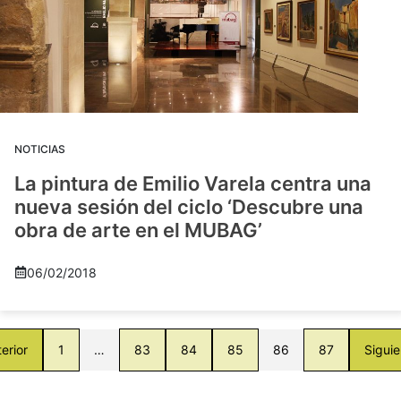
NOTICIAS
La pintura de Emilio Varela centra una
nueva sesión del ciclo ‘Descubre una
obra de arte en el MUBAG’
06/02/2018
erior
1
…
83
84
85
86
87
Siguie