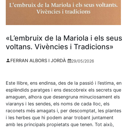
«L’embruix de la Mariola i els seus
voltans. Vivències i Tradicions»
FERRAN ALBORS I JORDÀ
29/05/2026
Este llibre, ens endinsa, des de la passió i l’estima, en
esplèndids paratges i ens descobreix els secrets que
amaguen, alhora que desengruna minuciosament els
viaranys i les sendes, els noms de cada lloc, els
raconets més amagats i, per descomptat, les plantes
i les herbes que hi podem anar trobant juntament
amb les principals propietats que tenen. Tot això,