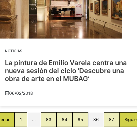
NOTICIAS
La pintura de Emilio Varela centra una
nueva sesión del ciclo ‘Descubre una
obra de arte en el MUBAG’
06/02/2018
erior
1
…
83
84
85
86
87
Siguie