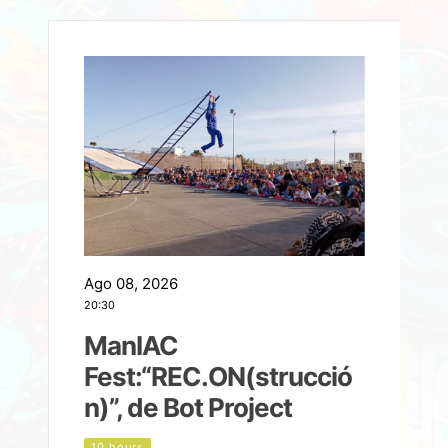
Ago 08, 2026
A
20:30
2
ManIAC
M
a
Fest:“REC.ON(strucció
l
n)”, de Bot Project
10 hours