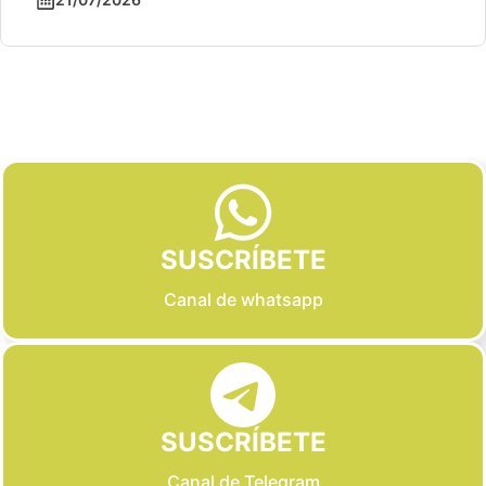
Slide 2 of 6
SUSCRÍBETE
Canal de whatsapp
SUSCRÍBETE
Canal de Telegram