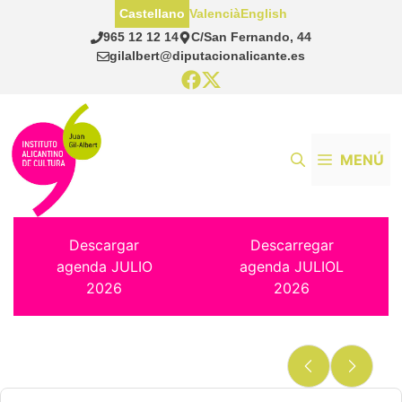
Saltar
Castellano
Valencià
English
al
965 12 12 14
C/San Fernando, 44
contenido
gilalbert@diputacionalicante.es
MENÚ
Descargar
Descarregar
agenda JULIO
agenda JULIOL
2026
2026