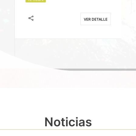
J
F
VER DETALLE
E
Noticias