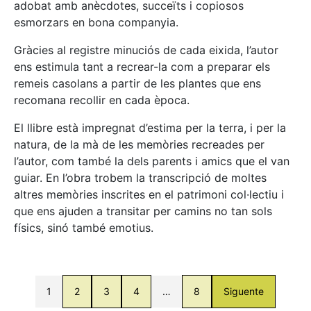
adobat amb anècdotes, succeïts i copiosos
esmorzars en bona companyia.
Gràcies al registre minuciós de cada eixida, l’autor
ens estimula tant a recrear-la com a preparar els
remeis casolans a partir de les plantes que ens
recomana recollir en cada època.
El llibre està impregnat d’estima per la terra, i per la
natura, de la mà de les memòries recreades per
l’autor, com també la dels parents i amics que el van
guiar. En l’obra trobem la transcripció de moltes
altres memòries inscrites en el patrimoni col·lectiu i
que ens ajuden a transitar per camins no tan sols
físics, sinó també emotius.
1
2
3
4
…
8
Siguente