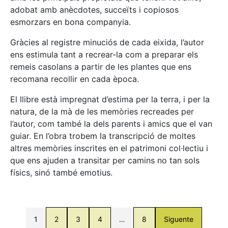
adobat amb anècdotes, succeïts i copiosos
esmorzars en bona companyia.
Gràcies al registre minuciós de cada eixida, l’autor
ens estimula tant a recrear-la com a preparar els
remeis casolans a partir de les plantes que ens
recomana recollir en cada època.
El llibre està impregnat d’estima per la terra, i per la
natura, de la mà de les memòries recreades per
l’autor, com també la dels parents i amics que el van
guiar. En l’obra trobem la transcripció de moltes
altres memòries inscrites en el patrimoni col·lectiu i
que ens ajuden a transitar per camins no tan sols
físics, sinó també emotius.
1
2
3
4
…
8
Siguente