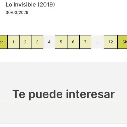
Lo Invisible (2019)
30/03/2026
or
1
2
3
4
5
6
7
…
12
Si
Te puede interesar