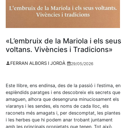
«L’embruix de la Mariola i els seus
voltans. Vivències i Tradicions»
FERRAN ALBORS I JORDÀ
29/05/2026
Este llibre, ens endinsa, des de la passió i l’estima, en
esplèndids paratges i ens descobreix els secrets que
amaguen, alhora que desengruna minuciosament els
viaranys i les sendes, els noms de cada lloc, els
raconets més amagats i, per descomptat, les plantes
i les herbes que hi podem anar trobant juntament
amb les principals propietats que tenen. Tot això,