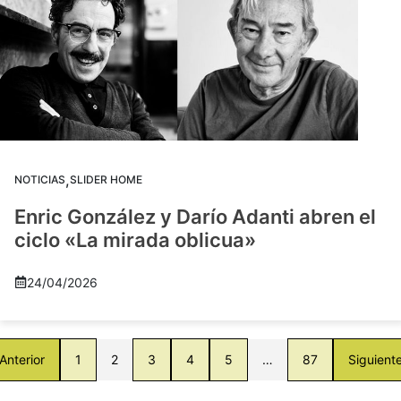
,
NOTICIAS
SLIDER HOME
Enric González y Darío Adanti abren el
ciclo «La mirada oblicua»
24/04/2026
Anterior
1
2
3
4
5
…
87
Siguient