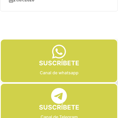
Slide 2 of 6
SUSCRÍBETE
Canal de whatsapp
SUSCRÍBETE
Canal de Telegram