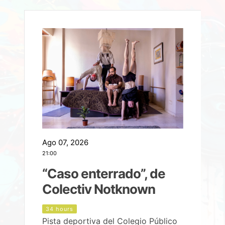
Ago 07, 2026
A
21:00
2
e
“Caso enterrado”, de
Colectiv Notknown
d
34 hours
Pista deportiva del Colegio Público
P