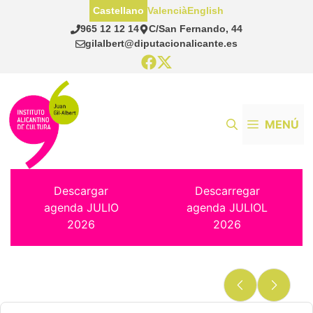
Saltar
Castellano
Valencià
English
al
965 12 12 14
C/San Fernando, 44
contenido
gilalbert@diputacionalicante.es
MENÚ
Descargar
Descarregar
agenda JULIO
agenda JULIOL
2026
2026