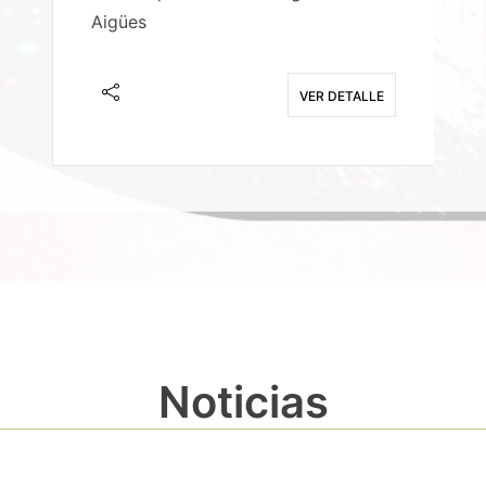
Aigües
A
E
VER DETALLE
Noticias