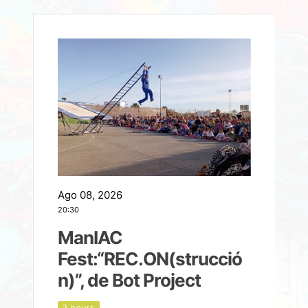
Ago 08, 2026
A
20:30
2
ManIAC
M
a
Fest:“REC.ON(strucció
l
n)”, de Bot Project
3 hours