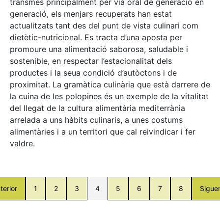
transmès principalment per via oral de generació en
generació, els menjars recuperats han estat
actualitzats tant des del punt de vista culinari com
dietètic-nutricional. Es tracta d’una aposta per
promoure una alimentació saborosa, saludable i
sostenible, en respectar l’estacionalitat dels
productes i la seua condició d’autòctons i de
proximitat. La gramàtica culinària que està darrere de
la cuina de les polopines és un exemple de la vitalitat
del llegat de la cultura alimentària mediterrània
arrelada a uns hàbits culinaris, a unes costums
alimentàries i a un territori que cal reivindicar i fer
valdre.
terior
1
2
3
4
5
6
7
8
Sigue