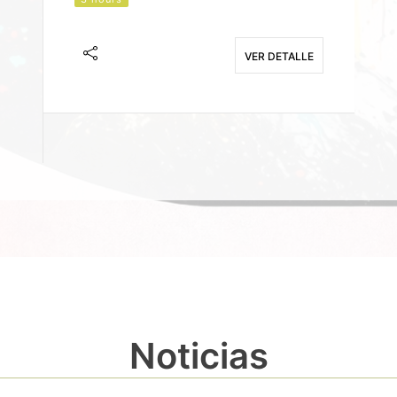
J
F
VER DETALLE
E
Noticias