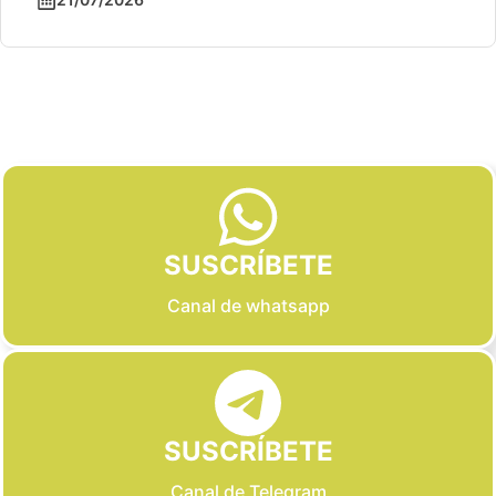
Slide 2 of 6
SUSCRÍBETE
Canal de whatsapp
SUSCRÍBETE
Canal de Telegram