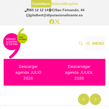
Saltar
Castellano
Valencià
English
al
965 12 12 14
C/San Fernando, 44
contenido
gilalbert@diputacionalicante.es
MENÚ
Descargar
Descarregar
agenda JULIO
agenda JULIOL
2026
2026