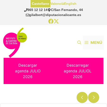
Saltar
Castellano
Valencià
English
al
965 12 12 14
C/San Fernando, 44
contenido
gilalbert@diputacionalicante.es
MENÚ
Descargar
Descarregar
agenda JULIO
agenda JULIOL
2026
2026