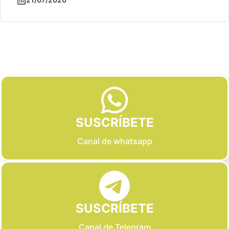
Slide 2 of 6
SUSCRÍBETE
Canal de whatsapp
SUSCRÍBETE
Canal de Telegram