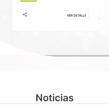
J
F
VER DETALLE
E
Noticias