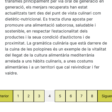
transmès principalment per via oral de generació en
generació, els menjars recuperats han estat
actualitzats tant des del punt de vista culinari com
dietètic-nutricional. Es tracta d’una aposta per
promoure una alimentació saborosa, saludable i
sostenible, en respectar l’estacionalitat dels
productes i la seua condició d’autòctons i de
proximitat. La gramàtica culinària que està darrere de
la cuina de les polopines és un exemple de la vitalitat
del llegat de la cultura alimentària mediterrània
arrelada a uns hàbits culinaris, a unes costums
alimentàries i a un territori que cal reivindicar i fer
valdre.
terior
1
2
3
4
5
6
7
8
Sigue