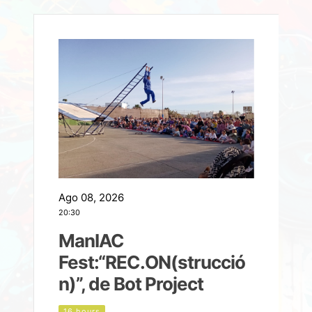
Ago 08, 2026
A
20:30
2
ManIAC
M
a
Fest:“REC.ON(strucció
l
n)”, de Bot Project
16 hours