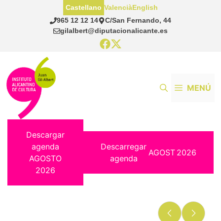
Saltar
Castellano
Valencià
English
al
965 12 12 14
C/San Fernando, 44
contenido
gilalbert@diputacionalicante.es
MENÚ
Descargar
agenda
Descarregar
AGOST
2026
AGOSTO
agenda
2026