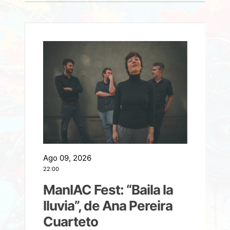
Ago 09, 2026
A
22:00
21
ManIAC Fest: “Baila la
a
lluvia”, de Ana Pereira
Cuarteto