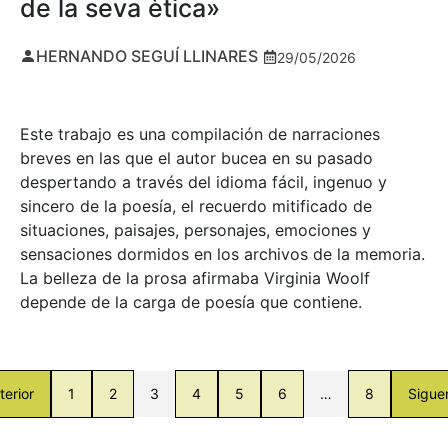
de la seva ètica»
HERNANDO SEGUÍ LLINARES
29/05/2026
Este trabajo es una compilación de narraciones
breves en las que el autor bucea en su pasado
despertando a través del idioma fácil, ingenuo y
sincero de la poesía, el recuerdo mitificado de
situaciones, paisajes, personajes, emociones y
sensaciones dormidos en los archivos de la memoria.
La belleza de la prosa afirmaba Virginia Woolf
depende de la carga de poesía que contiene.
terior
1
2
3
4
5
6
…
8
Sigue