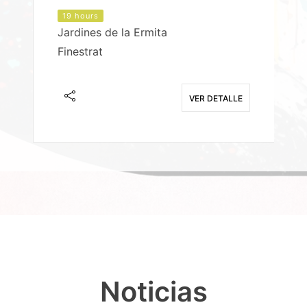
19 hours
Jardines de la Ermita
P
Finestrat
S
E
VER DETALLE
Noticias