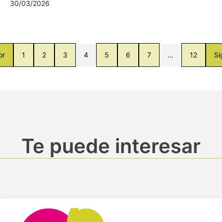
30/03/2026
or
1
2
3
4
5
6
7
…
12
Si
Te puede interesar