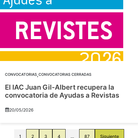
,
CONVOCATORIAS
CONVOCATORIAS CERRADAS
El IAC Juan Gil-Albert recupera la
convocatoria de Ayudas a Revistas
20/05/2026
1
2
3
4
…
87
Siguiente