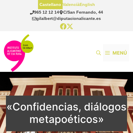
Saltar
Castellano
Valencià
English
al
965 12 12 14
C/San Fernando, 44
contenido
gilalbert@diputacionalicante.es
MENÚ
«Confidencias, diálogos
metapoéticos»