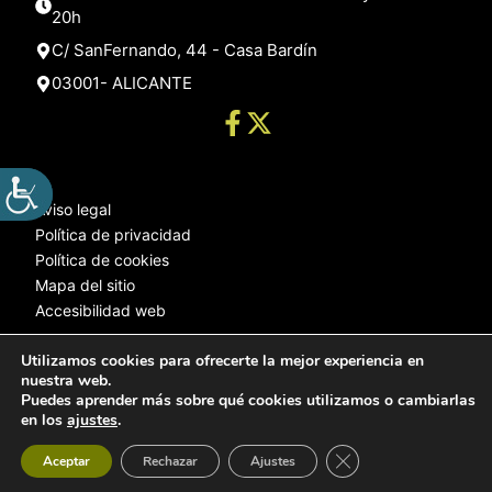
20h
C/ SanFernando, 44 - Casa Bardín
03001- ALICANTE
Aviso legal
Política de privacidad
Política de cookies
Mapa del sitio
Accesibilidad web
Utilizamos cookies para ofrecerte la mejor experiencia en
nuestra web.
© 2025 Web desarrollada por el Servicio de Informática de Diputación
Puedes aprender más sobre qué cookies utilizamos o cambiarlas
de Alicante
en los
ajustes
.
Cerrar el banner de 
Aceptar
Rechazar
Ajustes