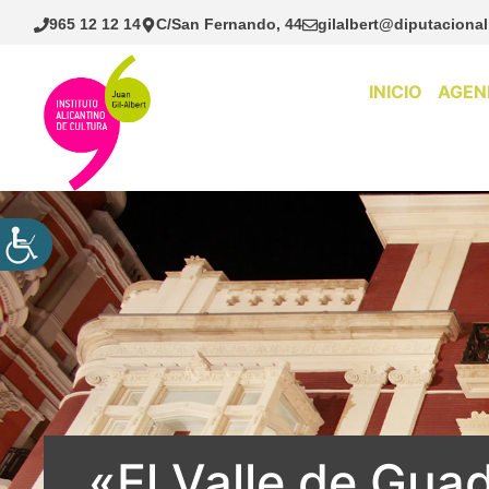
Saltar
965 12 12 14
C/San Fernando, 44
gilalbert@diputacional
al
contenido
INICIO
AGEN
«El Valle de Guad