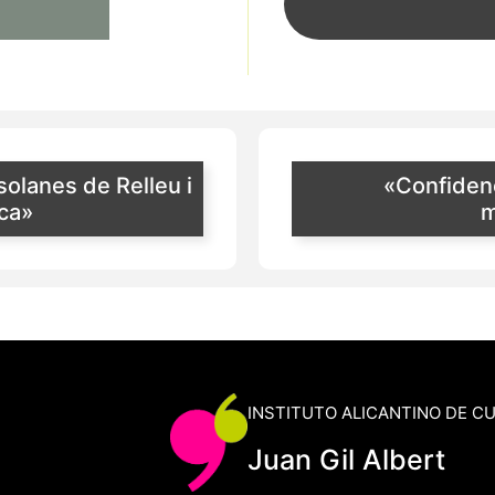
solanes de Relleu i
«Confidenc
ica»
m
INSTITUTO ALICANTINO DE C
Juan Gil Albert