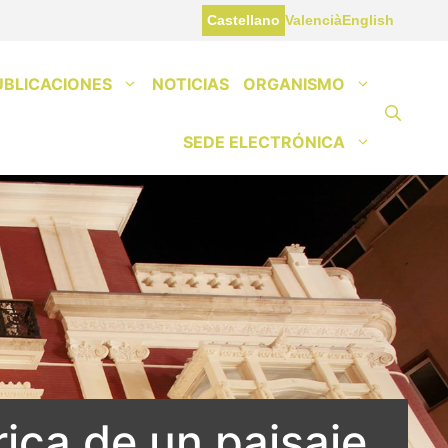
Castellano
Valencià
English
UBLICACIONES
NOTICIAS
ORGANISMO
SEDE ELECTRÓNICA
rica de un paisaje