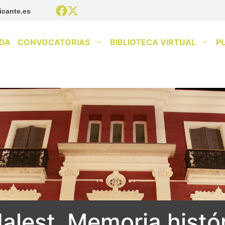
icante.es
DA
CONVOCATORIAS
BIBLIOTECA VIRTUAL
P
alest. Memoria histó