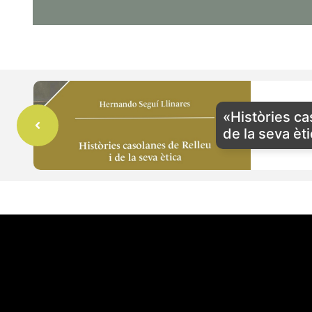
«Històries ca
de la seva èt