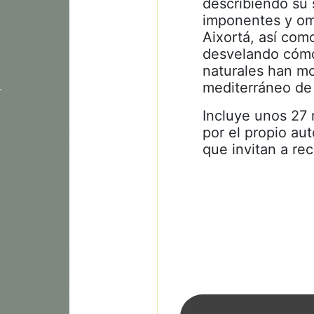
describiendo su 
imponentes y omn
Aixortá, así com
desvelando cómo 
naturales han mo
mediterráneo de
Incluye unos 27 
por el propio aut
que invitan a reco