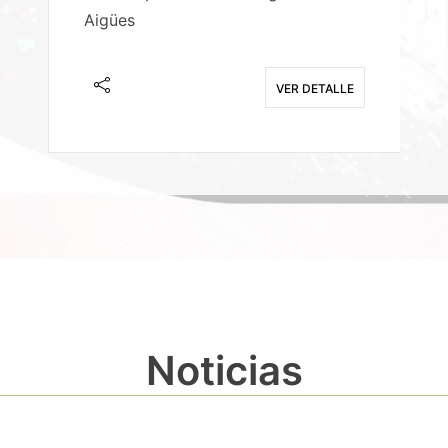
Aigües
A
E
VER DETALLE
Noticias