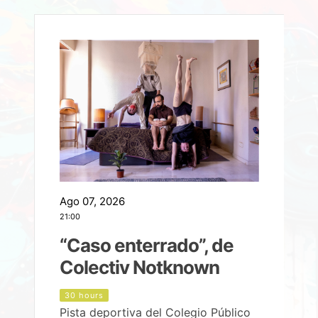
Ago 07, 2026
A
21:00
2
e
“Caso enterrado”, de
Colectiv Notknown
d
30 hours
Pista deportiva del Colegio Público
P