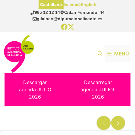
Saltar
Castellano
Valencià
English
al
965 12 12 14
C/San Fernando, 44
contenido
gilalbert@diputacionalicante.es
MENÚ
Descargar
Descarregar
agenda JULIO
agenda JULIOL
2026
2026