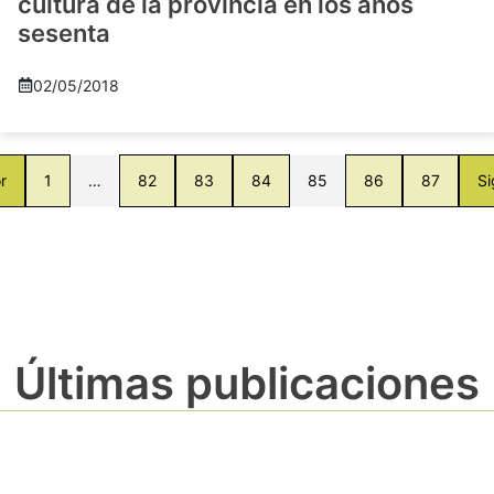
cultura de la provincia en los años
sesenta
02/05/2018
r
1
…
82
83
84
85
86
87
Si
Últimas publicaciones