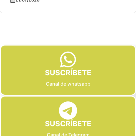
Slide 2 of 6
SUSCRÍBETE
Canal de whatsapp
SUSCRÍBETE
Canal de Telegram