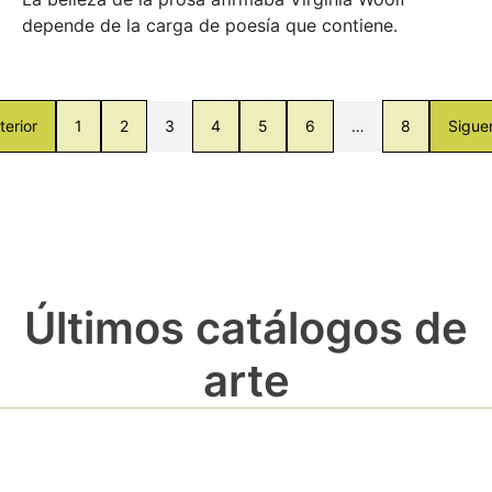
depende de la carga de poesía que contiene.
terior
1
2
3
4
5
6
…
8
Sigue
Últimos catálogos de
arte