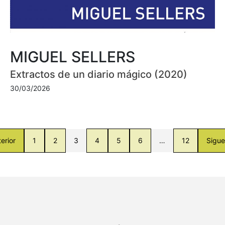
MIGUEL SELLERS
Extractos de un diario mágico (2020)
30/03/2026
erior
1
2
3
4
5
6
…
12
Sigue