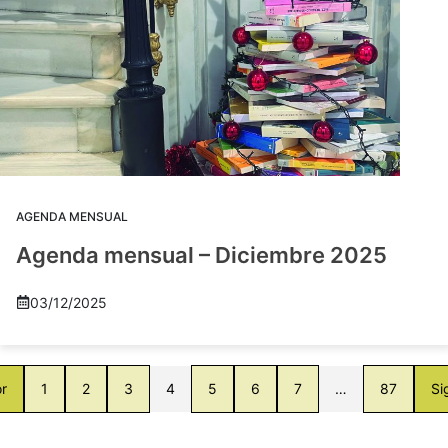
AGENDA MENSUAL
Agenda mensual – Diciembre 2025
03/12/2025
or
1
2
3
4
5
6
7
…
87
Si