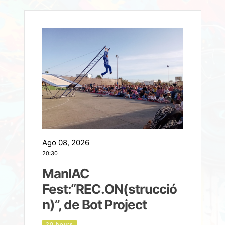
Ago 08, 2026
A
20:30
2
ManIAC
M
a
Fest:“REC.ON(strucció
l
n)”, de Bot Project
20 hours