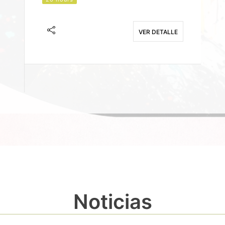
J
F
VER DETALLE
E
Noticias