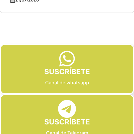
Slide 2 of 6
SUSCRÍBETE
Canal de whatsapp
SUSCRÍBETE
Canal de Telegram