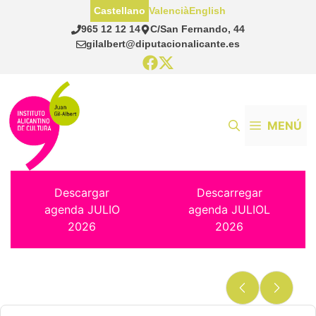
Saltar
Castellano
Valencià
English
al
965 12 12 14
C/San Fernando, 44
contenido
gilalbert@diputacionalicante.es
MENÚ
Descargar
Descarregar
agenda JULIO
agenda JULIOL
2026
2026