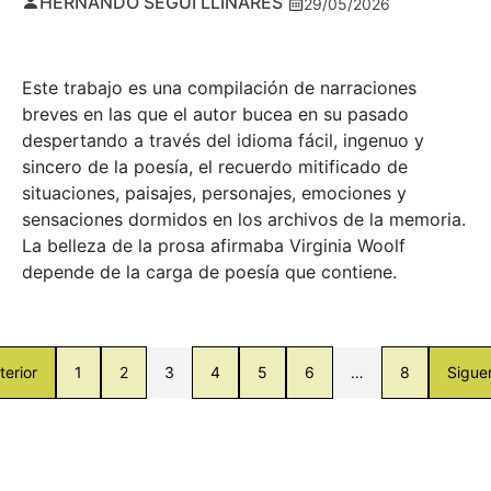
HERNANDO SEGUÍ LLINARES
29/05/2026
Este trabajo es una compilación de narraciones
breves en las que el autor bucea en su pasado
despertando a través del idioma fácil, ingenuo y
sincero de la poesía, el recuerdo mitificado de
situaciones, paisajes, personajes, emociones y
sensaciones dormidos en los archivos de la memoria.
La belleza de la prosa afirmaba Virginia Woolf
depende de la carga de poesía que contiene.
terior
1
2
3
4
5
6
…
8
Sigue