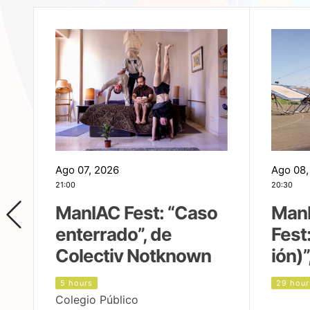
Ago 07, 2026
Ago 08,
21:00
20:30
ManIAC Fest: “Caso
Man
enterrado”, de
Fest
Colectiv Notknown
ión)”
5 hours
29 hour
Colegio Público