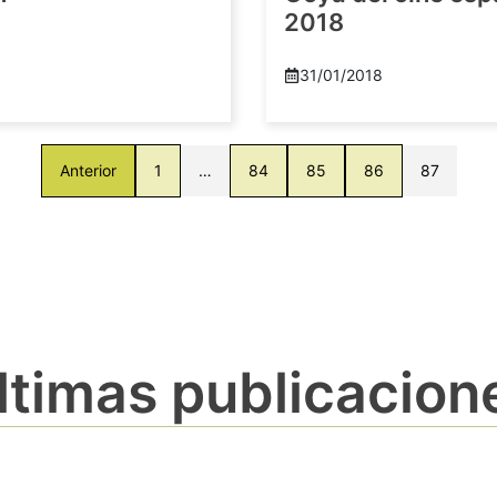
2018
8
31/01/2018
Anterior
1
…
84
85
86
87
ltimas publicacion