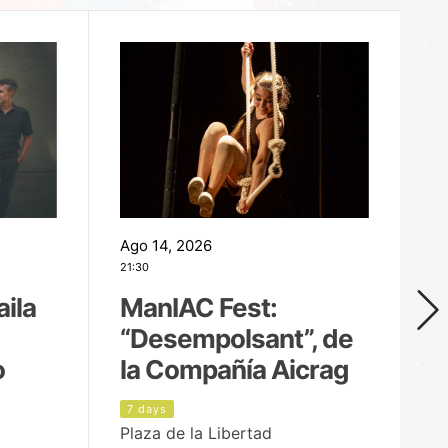
Ago 14, 2026
Ag
21:30
21
aila
ManIAC Fest:
M
“Desempolsant”, de
“
o
la Compañía Aicrag
D
7 days
8
Plaza de la Libertad
Pa