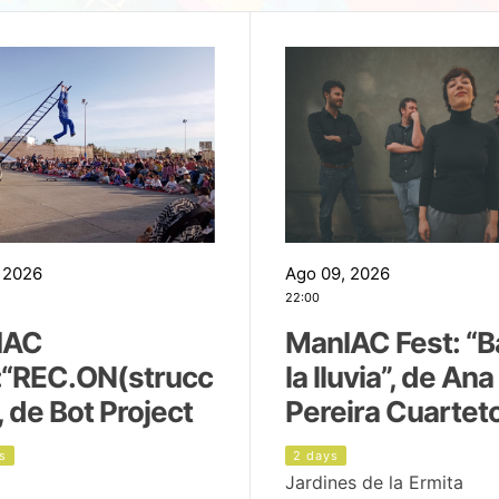
 2026
Ago 09, 2026
22:00
IAC
ManIAC Fest: “B
:“REC.ON(strucc
la lluvia”, de Ana
, de Bot Project
Pereira Cuartet
s
2 days
Jardines de la Ermita