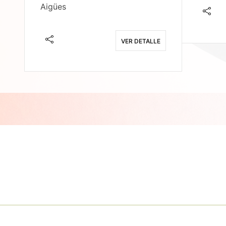
Aigües
E
VER DETALLE