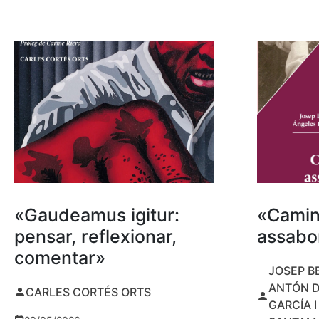
«Gaudeamus igitur:
«Camin
pensar, reflexionar,
assabor
comentar»
JOSEP B
ANTÓN D
CARLES CORTÉS ORTS
GARCÍA 