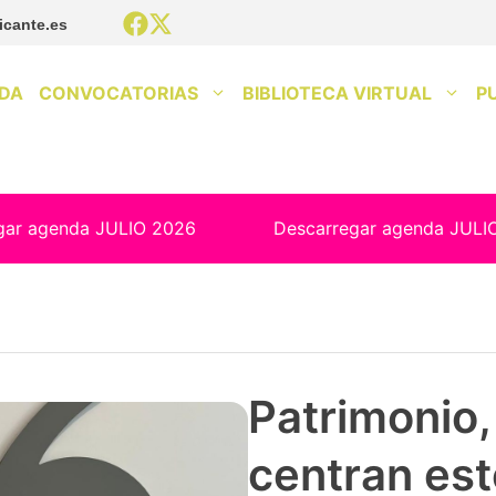
icante.es
DA
CONVOCATORIAS
BIBLIOTECA VIRTUAL
P
gar agenda JULIO 2026
Descarregar agenda JULI
Patrimonio, 
centran est