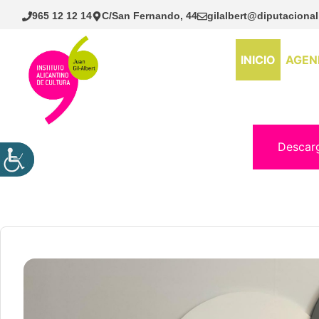
Saltar
965 12 12 14
C/San Fernando, 44
gilalbert@diputacional
al
contenido
INICIO
AGEN
Descar