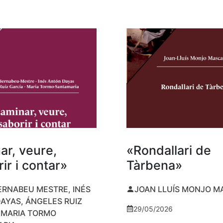
ar, veure,
«Rondallari de
ir i contar»
Tàrbena»
ERNABEU MESTRE, INÉS
JOAN LLUÍS MONJO 
AYAS, ÁNGELES RUIZ
29/05/2026
I MARIA TORMO