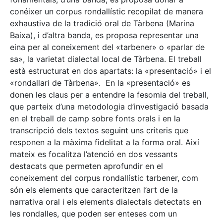
conéixer un corpus rondallístic recopilat de manera
exhaustiva de la tradició oral de Tàrbena (Marina
Baixa), i d’altra banda, es proposa representar una
eina per al coneixement del «tarbener» o «parlar de
sa», la varietat dialectal local de Tàrbena. El treball
està estructurat en dos apartats: la «presentació» i el
«rondallari de Tàrbena». En la «presentació» es
donen les claus per a entendre la fesomia del treball,
que parteix d’una metodologia d’investigació basada
en el treball de camp sobre fonts orals i en la
transcripció dels textos seguint uns criteris que
responen a la màxima fidelitat a la forma oral. Així
mateix es focalitza l’atenció en dos vessants
destacats que permeten aprofundir en el
coneixement del corpus rondallístic tarbener, com
són els elements que caracteritzen l’art de la
narrativa oral i els elements dialectals detectats en
les rondalles, que poden ser enteses com un