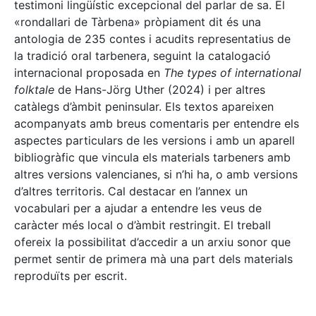
testimoni lingüístic excepcional del parlar de sa. El
«rondallari de Tàrbena» pròpiament dit és una
antologia de 235 contes i acudits representatius de
la tradició oral tarbenera, seguint la catalogació
internacional proposada en
The types of international
folktale
de Hans-Jörg Uther (2024) i per altres
catàlegs d’àmbit peninsular. Els textos apareixen
acompanyats amb breus comentaris per entendre els
aspectes particulars de les versions i amb un aparell
bibliogràfic que vincula els materials tarbeners amb
altres versions valencianes, si n’hi ha, o amb versions
d’altres territoris. Cal destacar en l’annex un
vocabulari per a ajudar a entendre les veus de
caràcter més local o d’àmbit restringit. El treball
ofereix la possibilitat d’accedir a un arxiu sonor que
permet sentir de primera mà una part dels materials
reproduïts per escrit.