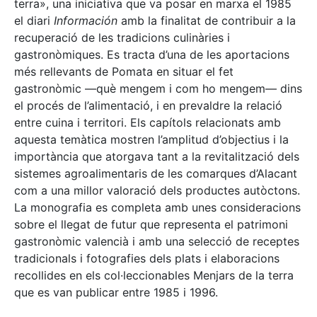
terra», una iniciativa que va posar en marxa el 1985
el diari
Información
amb la finalitat de contribuir a la
recuperació de les tradicions culinàries i
gastronòmiques. Es tracta d’una de les aportacions
més rellevants de Pomata en situar el fet
gastronòmic —què mengem i com ho mengem— dins
el procés de l’alimentació, i en prevaldre la relació
entre cuina i territori. Els capítols relacionats amb
aquesta temàtica mostren l’amplitud d’objectius i la
importància que atorgava tant a la revitalització dels
sistemes agroalimentaris de les comarques d’Alacant
com a una millor valoració dels productes autòctons.
La monografia es completa amb unes consideracions
sobre el llegat de futur que representa el patrimoni
gastronòmic valencià i amb una selecció de receptes
tradicionals i fotografies dels plats i elaboracions
recollides en els col·leccionables Menjars de la terra
que es van publicar entre 1985 i 1996.