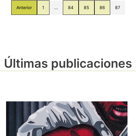
Anterior
1
…
84
85
86
87
Últimas publicaciones