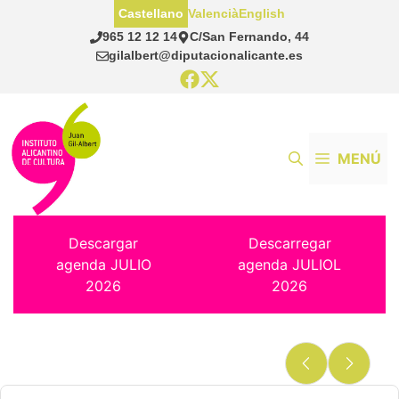
Saltar
Castellano
Valencià
English
al
965 12 12 14
C/San Fernando, 44
contenido
gilalbert@diputacionalicante.es
MENÚ
Descargar
Descarregar
agenda JULIO
agenda JULIOL
2026
2026