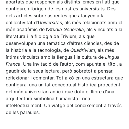
apartats que responen als distints lemes en llatí que
configuren l’origen de les nostres universitats. Des
dels articles sobre aspectes que atanyen a la
col·lectivitat d’
Universitas
, als més relacionats amb el
món acadèmic de l’
Studia Generalia
, als vinculats a la
literatura i la filologia de Trivium, als que
desenvolupen una temàtica d’altres ciències, des de
la història a la tecnologia, de
Quadrivium
, als més
íntims vinculats amb la llengua i la cultura de
Lingua
Franca
. Una invitació de l’autor, com apunta el títol, a
gaudir de la seua lectura, però sobretot a pensar,
reflexionar i comentar. Tot això en una estructura que
configura. una unitat conceptual històrica procedent
del món universitari antic i que dota el llibre d’una
arquitectura simbòlica humanista i rica
intel·lectualment. Un viatge pel coneixement a través
de les paraules.