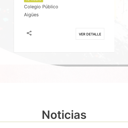
Colegio Público
Aigües
E
VER DETALLE
Noticias