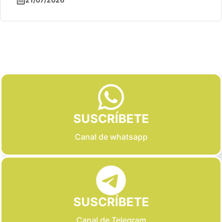
Slide 2 of 6
SUSCRÍBETE
Canal de whatsapp
SUSCRÍBETE
Canal de Telegram