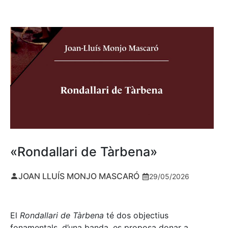
«Rondallari de Tàrbena»
JOAN LLUÍS MONJO MASCARÓ
29/05/2026
El
Rondallari de Tàrbena
té dos objectius
fonamentals, d’una banda, es proposa donar a