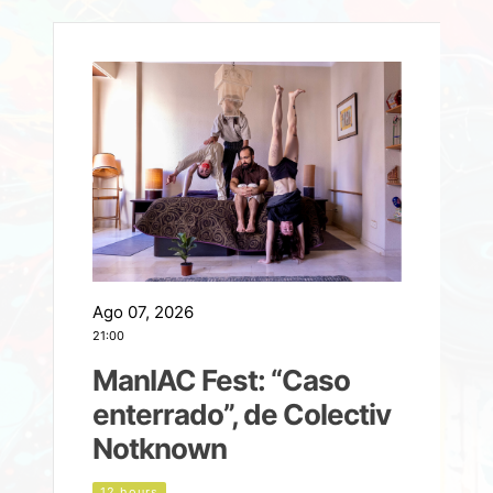
Ago 07, 2026
A
21:00
2
ManIAC Fest: “Caso
a
enterrado”, de Colectiv
Notknown
n
12 hours