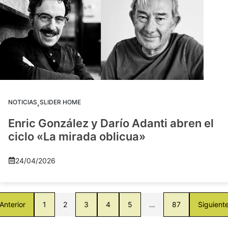
,
NOTICIAS
SLIDER HOME
Enric González y Darío Adanti abren el
ciclo «La mirada oblicua»
24/04/2026
Anterior
1
2
3
4
5
…
87
Siguient