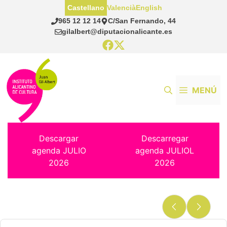
Saltar
Castellano
Valencià
English
al
965 12 12 14
C/San Fernando, 44
contenido
gilalbert@diputacionalicante.es
MENÚ
Descargar
Descarregar
agenda JULIO
agenda JULIOL
2026
2026