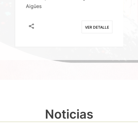
Aigües
A
E
VER DETALLE
Noticias