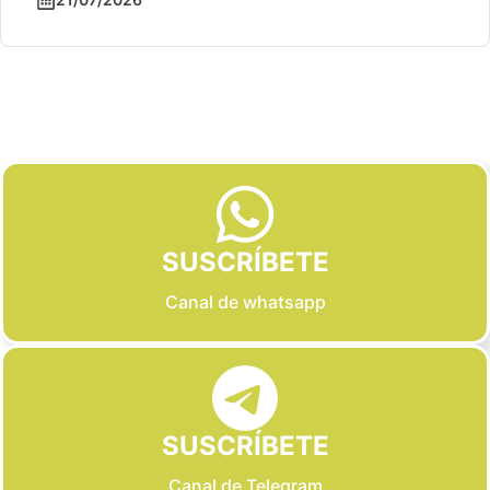
Slide 2 of 6
SUSCRÍBETE
Canal de whatsapp
SUSCRÍBETE
Canal de Telegram