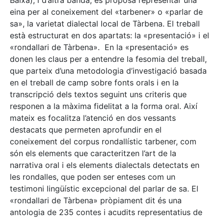
Baixa), i d’altra banda, es proposa representar una
eina per al coneixement del «tarbener» o «parlar de
sa», la varietat dialectal local de Tàrbena. El treball
està estructurat en dos apartats: la «presentació» i el
«rondallari de Tàrbena». En la «presentació» es
donen les claus per a entendre la fesomia del treball,
que parteix d’una metodologia d’investigació basada
en el treball de camp sobre fonts orals i en la
transcripció dels textos seguint uns criteris que
responen a la màxima fidelitat a la forma oral. Així
mateix es focalitza l’atenció en dos vessants
destacats que permeten aprofundir en el
coneixement del corpus rondallístic tarbener, com
són els elements que caracteritzen l’art de la
narrativa oral i els elements dialectals detectats en
les rondalles, que poden ser enteses com un
testimoni lingüístic excepcional del parlar de sa. El
«rondallari de Tàrbena» pròpiament dit és una
antologia de 235 contes i acudits representatius de