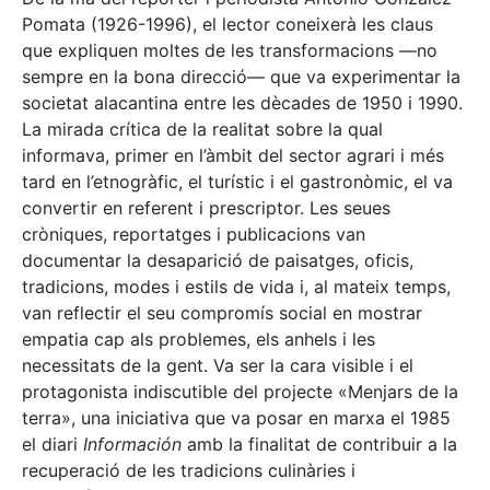
Pomata (1926-1996), el lector coneixerà les claus
que expliquen moltes de les transformacions —no
sempre en la bona direcció— que va experimentar la
societat alacantina entre les dècades de 1950 i 1990.
La mirada crítica de la realitat sobre la qual
informava, primer en l’àmbit del sector agrari i més
tard en l’etnogràfic, el turístic i el gastronòmic, el va
convertir en referent i prescriptor. Les seues
cròniques, reportatges i publicacions van
documentar la desaparició de paisatges, oficis,
tradicions, modes i estils de vida i, al mateix temps,
van reflectir el seu compromís social en mostrar
empatia cap als problemes, els anhels i les
necessitats de la gent. Va ser la cara visible i el
protagonista indiscutible del projecte «Menjars de la
terra», una iniciativa que va posar en marxa el 1985
el diari
Información
amb la finalitat de contribuir a la
recuperació de les tradicions culinàries i