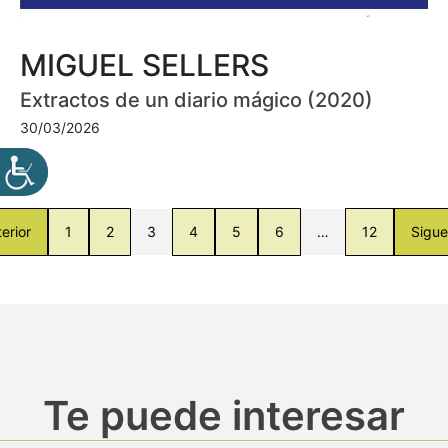
MIGUEL SELLERS
Extractos de un diario mágico (2020)
30/03/2026
erior
1
2
3
4
5
6
…
12
Sigue
Te puede interesar