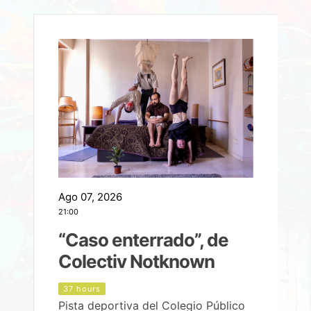
Ago 07, 2026
A
21:00
2
e
“Caso enterrado”, de
Colectiv Notknown
d
37 hours
Pista deportiva del Colegio Público
P