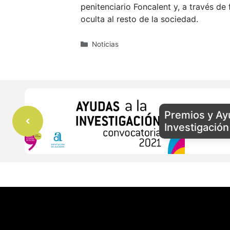
penitenciario Foncalent y, a través de
oculta al resto de la sociedad.
Categorías
Noticias
Premios y Ay
Investigació