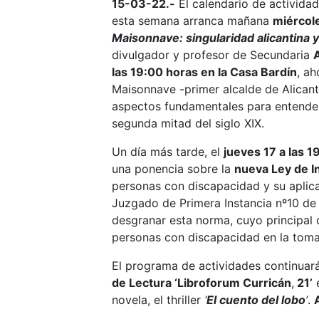
15-03-22.-
El calendario de activida
esta semana arranca mañana
miércol
Maisonnave: singularidad alicantina 
divulgador y profesor de Secundaria
las 19:00 horas en la Casa Bardín
, ah
Maisonnave -primer alcalde de Alicant
aspectos fundamentales para entender e
segunda mitad del siglo XIX.
Un día más tarde, el
jueves 17 a las 1
una ponencia sobre la
nueva Ley de I
personas con discapacidad y su aplicac
Juzgado de Primera Instancia nº10 de
desgranar esta norma, cuyo principal 
personas con discapacidad en la toma
El programa de actividades continuar
de Lectura ‘Libroforum Curricán
,
21’
e
novela, el thriller
‘
El cuento del lobo
’
.