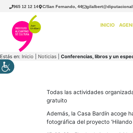
Saltar
965 12 12 14
C/San Fernando, 44
gilalbert@diputacional
al
contenido
INICIO
AGEN
Estás en:
Inicio
|
Noticias
|
Conferencias, libros y un espe
Todas las actividades organizada
gratuito
Además, la Casa Bardín acoge ha
fotográfica del proyecto ‘Hiland