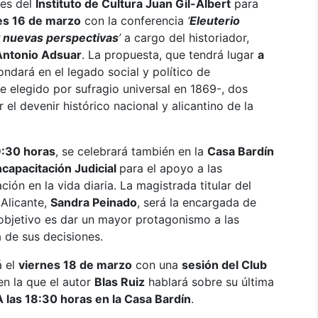
des del
Instituto de Cultura Juan Gil-Albert
para
es 16 de marzo
con la conferencia
‘
Eleuterio
y nuevas perspectivas
’
a cargo del historiador,
Antonio Adsuar
. La propuesta, que tendrá lugar
a
ondará en el legado social y político de
e elegido por sufragio universal en 1869-, dos
l devenir histórico nacional y alicantino de la
9:30 horas
, se celebrará también en la
Casa Bardín
ncapacitación Judicial
para el apoyo a las
ión en la vida diaria. La magistrada titular del
 Alicante,
Sandra Peinado
, será la encargada de
objetivo es dar un mayor protagonismo a las
 de sus decisiones.
á el
viernes 18 de marzo
con una
sesión del Club
n la que el autor
Blas Ruiz
hablará sobre su última
A las 18:30 horas en la Casa Bardín
.