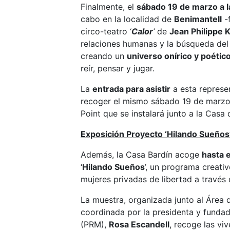
Finalmente, el
sábado 19 de marzo a 
cabo en la localidad de
Benimantell
-f
circo-teatro ‘
Calor
’
de
Jean Philippe K
relaciones humanas y la búsqueda del 
creando un
universo onírico y poétic
reír, pensar y jugar.
La
entrada para asistir
a esta represe
recoger el mismo sábado 19 de marzo d
Point que se instalará junto a la Casa 
Exposición Proyecto ‘Hilando Sueños
Además, la Casa Bardín acoge
hasta 
‘
Hilando Sueños
’, un programa creativ
mujeres privadas de libertad a través d
La muestra, organizada junto al Área 
coordinada por la presidenta y funda
(PRM),
Rosa Escandell
, recoge las viv