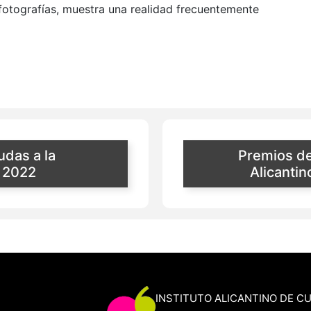
 fotografías, muestra una realidad frecuentemente
udas a la
Premios d
n 2022
Alicanti
INSTITUTO ALICANTINO DE C