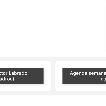
ctor Labrado
Agenda semanal 
ladroc)
ag