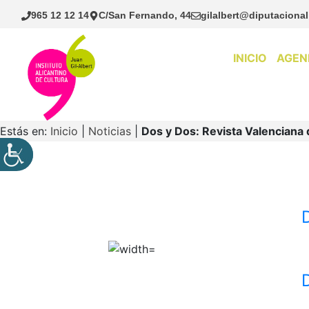
Saltar
965 12 12 14
C/San Fernando, 44
gilalbert@diputacional
al
contenido
INICIO
AGEN
Estás en:
Inicio
|
Noticias
|
Dos y Dos: Revista Valenciana 