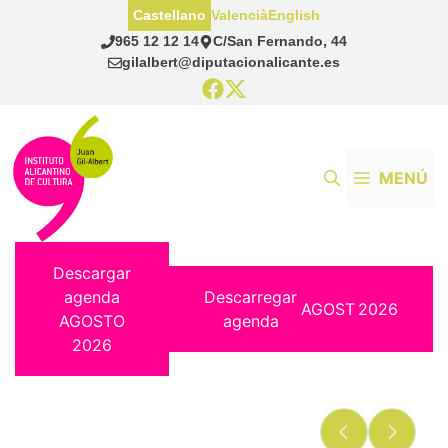
Saltar
Castellano
Valencià
English
al
965 12 12 14
C/San Fernando, 44
contenido
gilalbert@diputacionalicante.es
MENÚ
Descargar
agenda
Descarregar
AGOST
2026
AGOSTO
agenda
2026