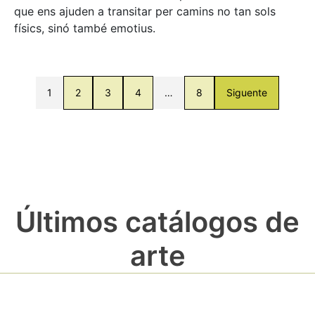
que ens ajuden a transitar per camins no tan sols
físics, sinó també emotius.
1
2
3
4
…
8
Siguente
Últimos catálogos de
arte