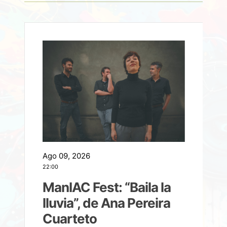
Ago 09, 2026
A
22:00
21
ManIAC Fest: “Baila la
a
lluvia”, de Ana Pereira
Cuarteto