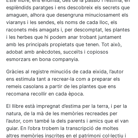
esplèndids paratges i ens descobreix els secrets que
amaguen, alhora que desengruna minuciosament els
viaranys i les sendes, els noms de cada lloc, els
raconets més amagats i, per descomptat, les plantes
i les herbes que hi podem anar trobant juntament
amb les principals propietats que tenen. Tot això,
adobat amb anècdotes, succeïts i copiosos
esmorzars en bona companyia.
Gràcies al registre minuciós de cada eixida, l’autor
ens estimula tant a recrear-la com a preparar els
remeis casolans a partir de les plantes que ens
recomana recollir en cada època.
El llibre està impregnat d’estima per la terra, i per la
natura, de la mà de les memòries recreades per
l’autor, com també la dels parents i amics que el van
guiar. En l’obra trobem la transcripció de moltes
altres memòries inscrites en el patrimoni col·lectiu i