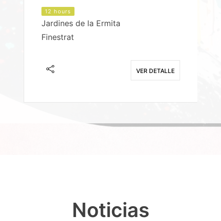
12 hours
Jardines de la Ermita
P
Finestrat
S
E
VER DETALLE
Noticias