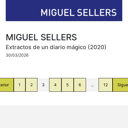
MIGUEL SELLERS
Extractos de un diario mágico (2020)
30/03/2026
erior
1
2
3
4
5
6
…
12
Sigue