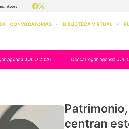
icante.es
DA
CONVOCATORIAS
BIBLIOTECA VIRTUAL
P
gar agenda JULIO 2026
Descarregar agenda JULI
Patrimonio, 
centran est