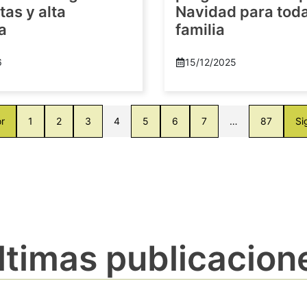
as y alta
Navidad para toda
a
familia
6
15/12/2025
or
1
2
3
4
5
6
7
…
87
Si
ltimas publicacion