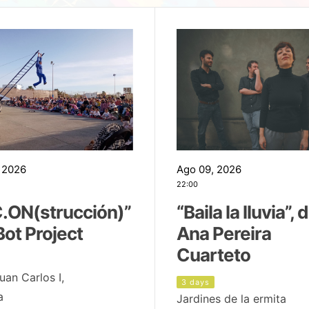
 2026
Ago 09, 2026
22:00
.ON(strucción)”
“Baila la lluvia”, 
Bot Project
Ana Pereira
Cuarteto
uan Carlos I,
3 days
a
Jardines de la ermita