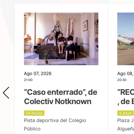
Ago 07, 2026
Ago 08,
21:00
20:30
,
“Caso enterrado”, de
“REC
Colectiv Notknown
, de 
34 hours
2 days
Pista deportiva del Colegio
Plaza J
Público
Algueñ