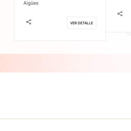
Aigües
E
VER DETALLE