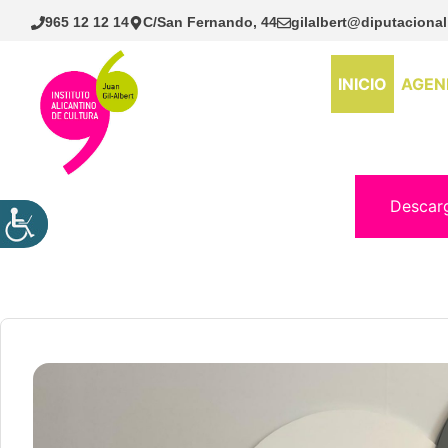
Saltar
965 12 12 14
C/San Fernando, 44
gilalbert@diputacional
al
contenido
INICIO
AGEN
Descar