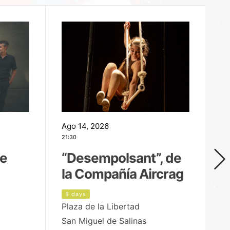
Ago 14, 2026
Ag
21:30
21
de
“Desempolsant”, de
“
la Compañía Aircrag
D
8 days
9
Plaza de la Libertad
pa
San Miguel de Salinas
X