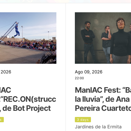
 2026
Ago 09, 2026
22:00
IAC
ManIAC Fest: “B
:“REC.ON(strucc
la lluvia”, de Ana
, de Bot Project
Pereira Cuartet
s
3 days
Jardines de la Ermita