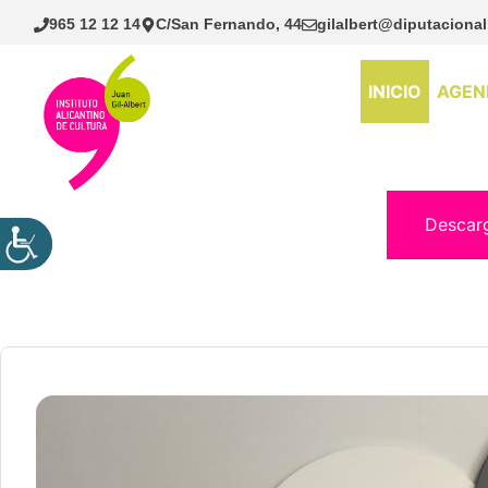
Saltar
965 12 12 14
C/San Fernando, 44
gilalbert@diputacional
al
contenido
INICIO
AGEN
Descar