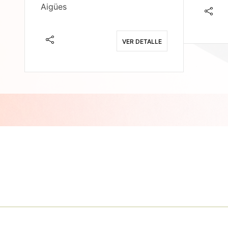
Aigües
E
VER DETALLE