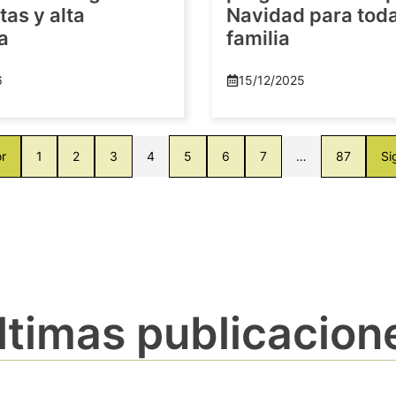
as y alta
Navidad para toda
a
familia
6
15/12/2025
or
1
2
3
4
5
6
7
…
87
Si
ltimas publicacion