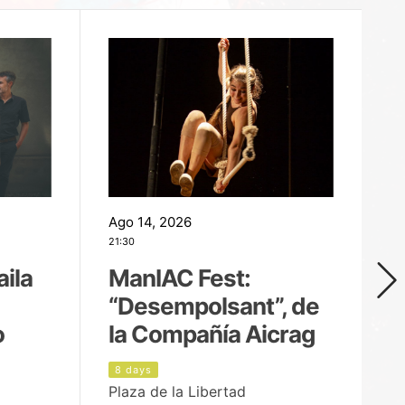
Ago 14, 2026
Ag
21:30
21
aila
ManIAC Fest:
M
“Desempolsant”, de
“
o
la Compañía Aicrag
D
8 days
9
Plaza de la Libertad
Pa