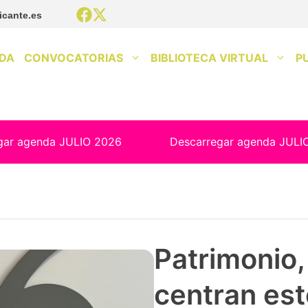
icante.es
DA
CONVOCATORIAS
BIBLIOTECA VIRTUAL
P
gar agenda JULIO 2026
Descarregar agenda JULI
Patrimonio, 
centran est