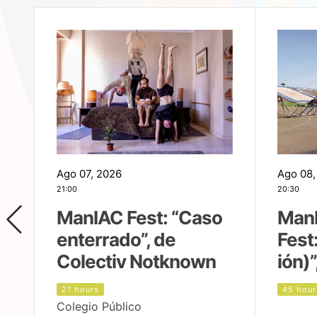
Ago 07, 2026
Ago 08,
21:00
20:30
ManIAC Fest: “Caso
Man
enterrado”, de
Fest
Colectiv Notknown
ión)”
21 hours
45 hour
Colegio Público