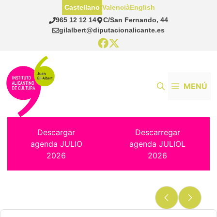
Saltar
Castellano
Valencià
English
al
965 12 12 14
C/San Fernando, 44
contenido
gilalbert@diputacionalicante.es
MENÚ
Descargar
Descarregar
agenda JULIO
agenda JULIOL
2026
2026