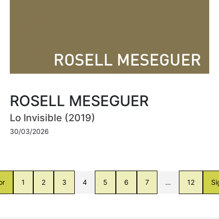
ROSELL MESEGUER
Lo Invisible (2019)
30/03/2026
or
1
2
3
4
5
6
7
…
12
Si