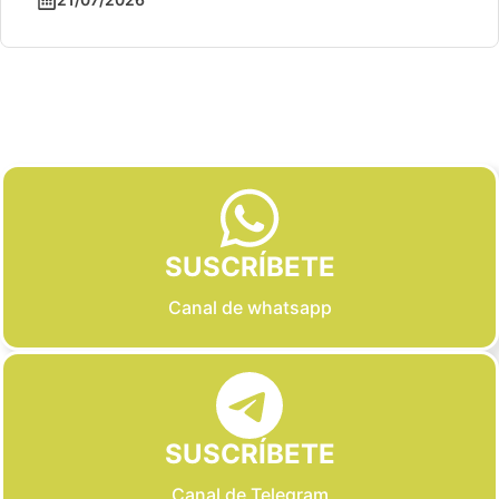
Slide 2 of 6
SUSCRÍBETE
Canal de whatsapp
SUSCRÍBETE
Canal de Telegram