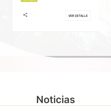
J
F
VER DETALLE
E
Noticias