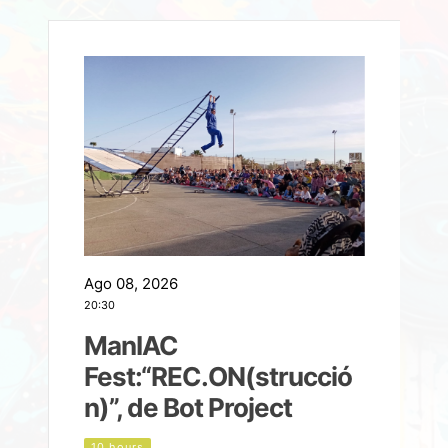
Ago 08, 2026
A
20:30
2
ManIAC
M
a
Fest:“REC.ON(strucció
l
n)”, de Bot Project
10 hours