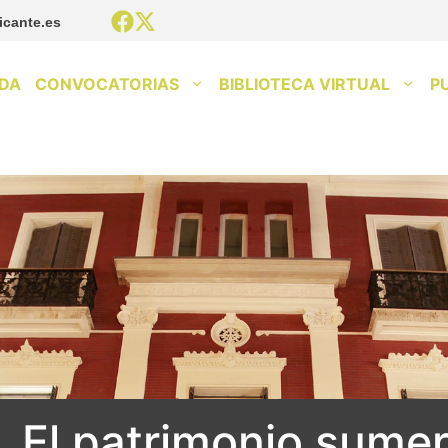
icante.es
DA
CONVOCATORIAS
BIBLIOTECA VIRTUAL
P
. El patrimonio sumer