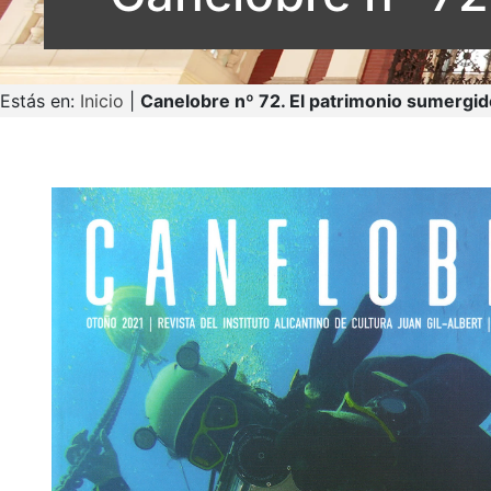
Estás en:
Inicio
|
Canelobre nº 72. El patrimonio sumergid