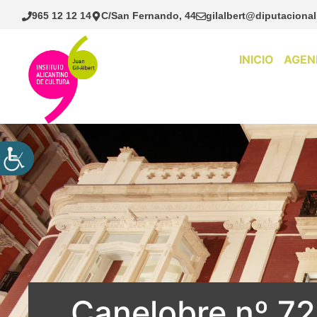
Saltar
965 12 12 14
C/San Fernando, 44
gilalbert@diputacional
al
contenido
INICIO
AGEN
Canelobre nº 72