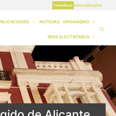
Castellano
Valencià
English
UBLICACIONES
NOTICIAS
ORGANISMO
SEDE ELECTRÓNICA
gido de Alicante