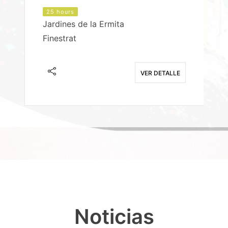
25 hours
Jardines de la Ermita
P
Finestrat
S
E
VER DETALLE
Noticias