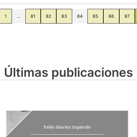
1
…
81
82
83
84
85
86
87
Últimas publicaciones