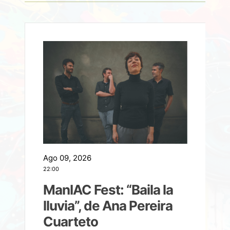
Ago 09, 2026
A
22:00
21
ManIAC Fest: “Baila la
a
lluvia”, de Ana Pereira
Cuarteto