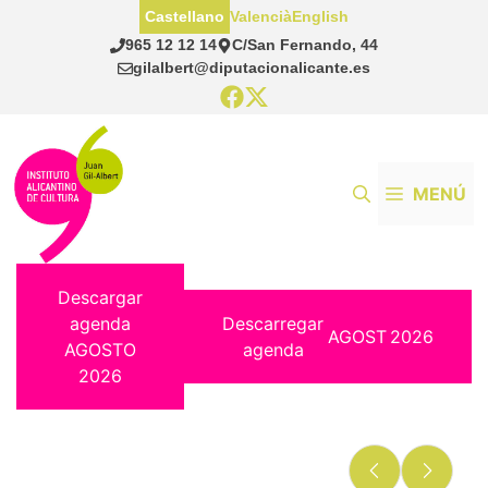
Saltar
Castellano
Valencià
English
al
965 12 12 14
C/San Fernando, 44
contenido
gilalbert@diputacionalicante.es
MENÚ
Descargar
agenda
Descarregar
AGOST
2026
AGOSTO
agenda
2026