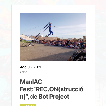
Ago 08, 2026
A
20:30
2
ManIAC
M
a
Fest:“REC.ON(strucció
l
n)”, de Bot Project
10 hours