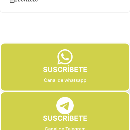
Slide 2 of 6
SUSCRÍBETE
Canal de whatsapp
SUSCRÍBETE
Canal de Telegram