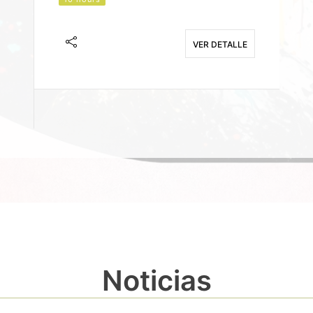
J
F
VER DETALLE
E
Noticias