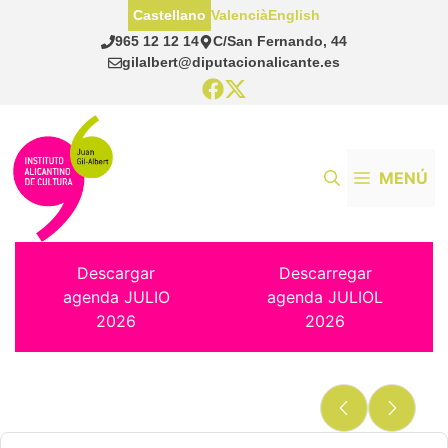
Saltar
Castellano
Valencià
English
al
965 12 12 14
C/San Fernando, 44
contenido
gilalbert@diputacionalicante.es
MENÚ
Descargar
Descarregar
agenda JULIO
agenda JULIOL
2026
2026