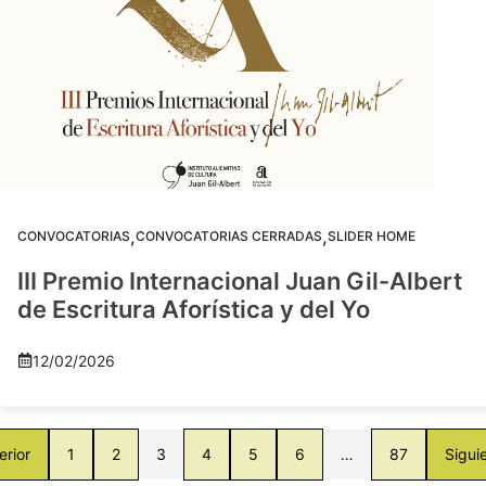
,
,
CONVOCATORIAS
CONVOCATORIAS CERRADAS
SLIDER HOME
III Premio Internacional Juan Gil-Albert
de Escritura Aforística y del Yo
12/02/2026
erior
1
2
3
4
5
6
…
87
Sigui