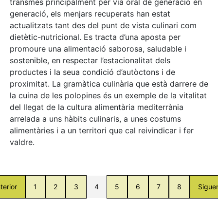
transmès principalment per via oral de generació en
generació, els menjars recuperats han estat
actualitzats tant des del punt de vista culinari com
dietètic-nutricional. Es tracta d’una aposta per
promoure una alimentació saborosa, saludable i
sostenible, en respectar l’estacionalitat dels
productes i la seua condició d’autòctons i de
proximitat. La gramàtica culinària que està darrere de
la cuina de les polopines és un exemple de la vitalitat
del llegat de la cultura alimentària mediterrània
arrelada a uns hàbits culinaris, a unes costums
alimentàries i a un territori que cal reivindicar i fer
valdre.
terior
1
2
3
4
5
6
7
8
Sigue