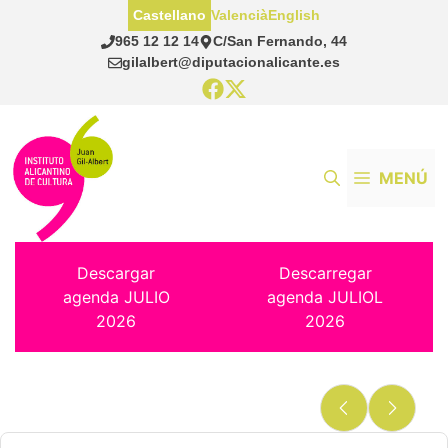
Saltar
Castellano
Valencià
English
al
965 12 12 14
C/San Fernando, 44
contenido
gilalbert@diputacionalicante.es
MENÚ
Descargar
Descarregar
agenda JULIO
agenda JULIOL
2026
2026