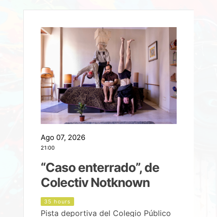
Ago 07, 2026
A
21:00
2
e
“Caso enterrado”, de
Colectiv Notknown
d
35 hours
Pista deportiva del Colegio Público
P