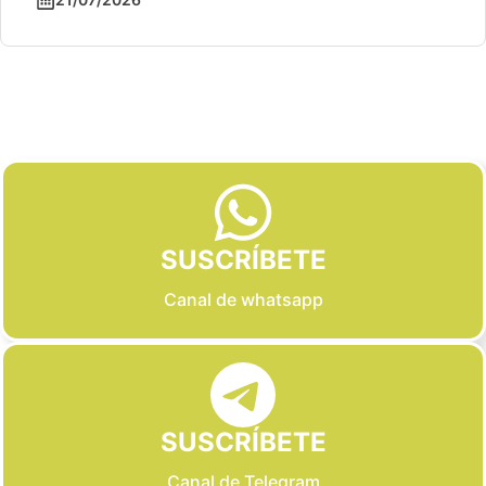
Slide 2 of 6
SUSCRÍBETE
Canal de whatsapp
SUSCRÍBETE
Canal de Telegram