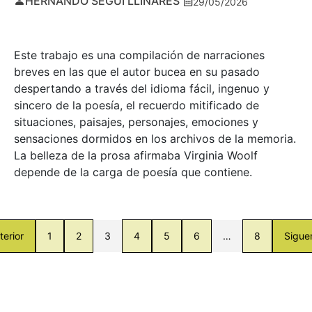
HERNANDO SEGUÍ LLINARES
29/05/2026
Este trabajo es una compilación de narraciones
breves en las que el autor bucea en su pasado
despertando a través del idioma fácil, ingenuo y
sincero de la poesía, el recuerdo mitificado de
situaciones, paisajes, personajes, emociones y
sensaciones dormidos en los archivos de la memoria.
La belleza de la prosa afirmaba Virginia Woolf
depende de la carga de poesía que contiene.
terior
1
2
3
4
5
6
…
8
Sigue