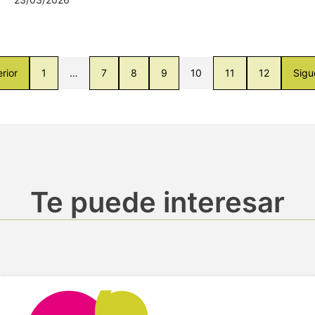
rior
1
…
7
8
9
10
11
12
Sigu
Te puede interesar