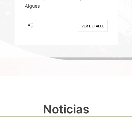
Aigües
A
E
VER DETALLE
Noticias