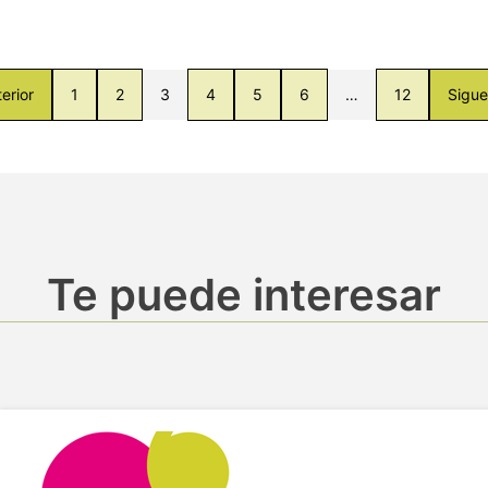
erior
1
2
3
4
5
6
…
12
Sigue
Te puede interesar