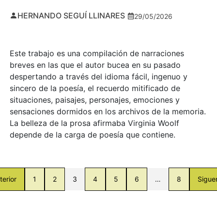
HERNANDO SEGUÍ LLINARES
29/05/2026
Este trabajo es una compilación de narraciones
breves en las que el autor bucea en su pasado
despertando a través del idioma fácil, ingenuo y
sincero de la poesía, el recuerdo mitificado de
situaciones, paisajes, personajes, emociones y
sensaciones dormidos en los archivos de la memoria.
La belleza de la prosa afirmaba Virginia Woolf
depende de la carga de poesía que contiene.
terior
1
2
3
4
5
6
…
8
Sigue