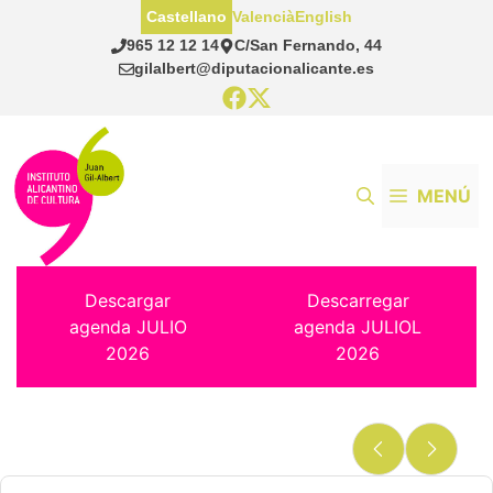
Saltar
Castellano
Valencià
English
al
965 12 12 14
C/San Fernando, 44
contenido
gilalbert@diputacionalicante.es
MENÚ
Descargar
Descarregar
agenda JULIO
agenda JULIOL
2026
2026