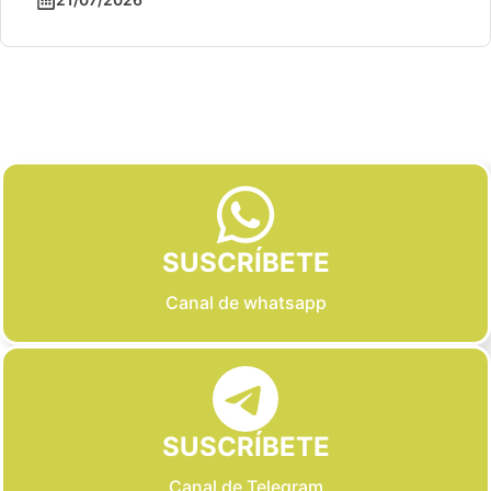
Slide 2 of 6
SUSCRÍBETE
Canal de whatsapp
SUSCRÍBETE
Canal de Telegram