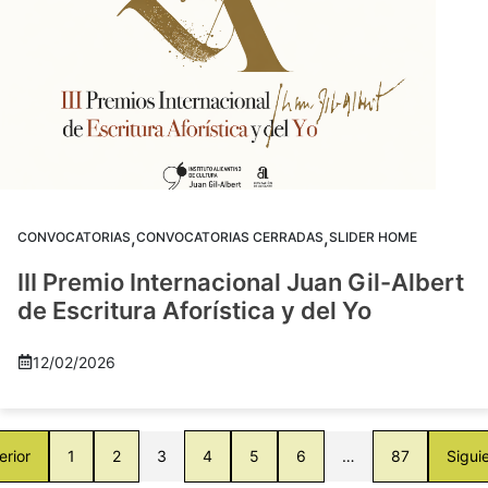
,
,
CONVOCATORIAS
CONVOCATORIAS CERRADAS
SLIDER HOME
III Premio Internacional Juan Gil-Albert
de Escritura Aforística y del Yo
12/02/2026
erior
1
2
3
4
5
6
…
87
Sigui