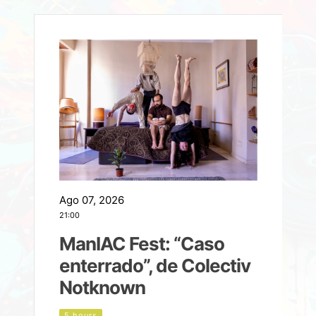
Ago 07, 2026
A
21:00
2
ManIAC Fest: “Caso
a
enterrado”, de Colectiv
Notknown
n
5 hours