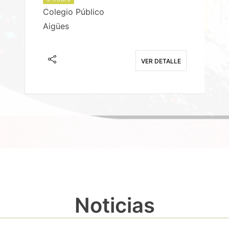
Colegio Público
Aigües
E
VER DETALLE
Noticias